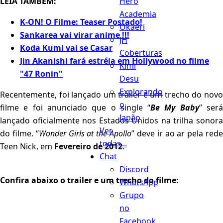
Hero
LEIA TAMBÉM:
Academia
K-ON! O Filme: Teaser Postado!
Okaeri
Sankarea vai virar anime !!!
JH
Koda Kumi vai se Casar
Coberturas
Jin Akanishi fará estréia em Hollywood no filme
Kimi
"47 Ronin"
Desu
Explorando
Recentemente, foi lançado um trailer e um trecho do novo
o
filme e foi anunciado que o single “
Be My Baby
” ser
Japão
lançado oficialmente nos Estados Unidos na trilha sonora
Ver
do filme. “
Wonder Girls at the Apollo
” deve ir ao ar pela red
todas...
Teen Nick, em
Fevereiro de 2012
.
Chat
Discord
Confira abaixo o trailer e um trecho do filme:
WhatsApp
Grupo
no
Facebook