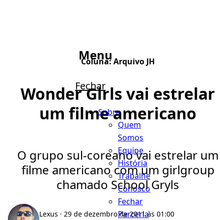
Menu
Coluna:
Arquivo JH
Fechar
Wonder Girls vai estrelar
um filme americano
Sobre
Quem
Somos
Equipe
O grupo sul-coreano vai estrelar um
História
filme americano com um girlgroup
Trabalhe
chamado School Gryls
Conosco
Fechar
Parceria
Lexus
· 29 de dezembro de 2011 às 01:00