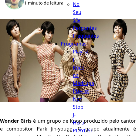
1 minuto de leitura
No
Seu
Site
Perguntas
Frequentes
Programas
Playlist
J
Rock
na
Madruga
Playlist
Non
Stop
J-
Wonder Girls
é um grupo de Kpop produzido pelo canto
Hero
e compositor Park Jin-young. O grupo atualmente é
PLAYLIST