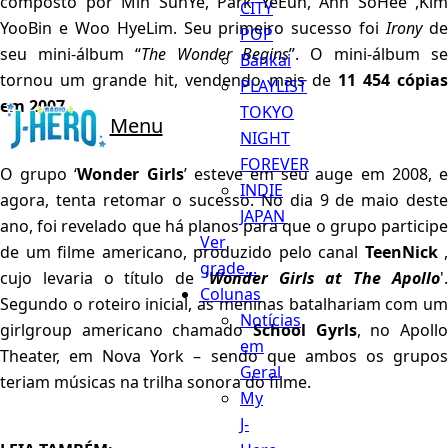
composto por Min SunYe, Park YeEun, Ahn SoHee ,Kim
CITY
YooBin e Woo HyeLim. Seu primeiro sucesso foi
Irony
d
POP
seu mini-álbum “
The Wonder Begins
”. O mini-álbum s
Bankai
tornou um grande hit, vendendo mais de
11 454 cópia
PLAYLIST
em 2007.
TOKYO
Menu
NIGHT
FOREVER
O grupo ‘
Wonder Girls
’ esteve em seu auge em 2008, 
INDIE
agora, tenta retomar o sucesso. No dia 9 de maio deste
JAPAN
ano, foi revelado que há planos para que o grupo participe
Ver
de um filme americano, produzido pelo canal
TeenNick
,
grade...
cujo levaria o título de '
Wonder Girls at The Apollo
'
Colunas
Segundo o roteiro inicial, as meninas batalhariam com um
Notícias
girlgroup americano chamado
School Gyrls
, no Apoll
em
Theater, em Nova York – sendo que ambos os grupos
Geral
teriam músicas na trilha sonora do filme.
My
J-