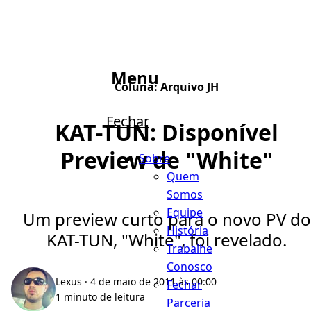
Menu
Coluna:
Arquivo JH
Fechar
KAT-TUN: Disponível
Preview de "White"
Sobre
Quem
Somos
Equipe
Um preview curto para o novo PV do
História
KAT-TUN, "White", foi revelado.
Trabalhe
Conosco
Lexus
· 4 de maio de 2011 às 00:00
Fechar
1 minuto de leitura
Parceria