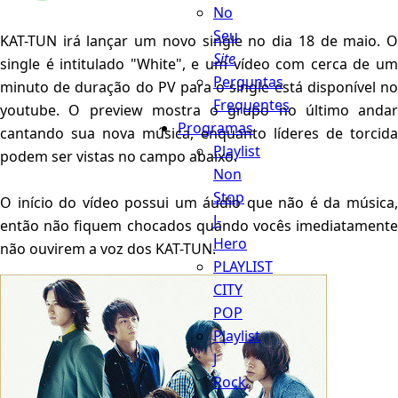
No
Seu
KAT
-
TUN
irá
lançar
um novo single no dia
18 de maio
.
Site
single
é intitulado
"
White
",
e um vídeo com cerca de u
Perguntas
minuto de duração
do
PV
para o
single
está disponível n
Frequentes
youtube
.
O
preview
mostra o
grupo
no
último andar
Programas
cantando
sua nova música
, enquanto
líderes de torcida
Playlist
podem ser
vistas
no
campo
abaixo.
Non
Stop
O início
do vídeo
possui um
áudio
que
não é
da
música
J-
então
não
fiquem chocados quando
vocês imediatament
Hero
não
ouvirem a voz dos
KAT-
TUN
.
PLAYLIST
CITY
POP
Playlist
J
Rock