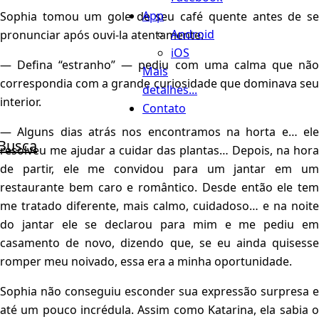
App
Sophia tomou um gole de seu café quente antes de se
Android
pronunciar após ouvi-la atentamente:
iOS
— Defina “estranho” — pediu com uma calma que não
Mais
correspondia com a grande curiosidade que dominava seu
detalhes...
interior.
Contato
— Alguns dias atrás nos encontramos na horta e… ele
Busca
resolveu me ajudar a cuidar das plantas… Depois, na hora
de partir, ele me convidou para um jantar em um
restaurante bem caro e romântico. Desde então ele tem
me tratado diferente, mais calmo, cuidadoso… e na noite
do jantar ele se declarou para mim e me pediu em
casamento de novo, dizendo que, se eu ainda quisesse
romper meu noivado, essa era a minha oportunidade.
Sophia não conseguiu esconder sua expressão surpresa e
até um pouco incrédula. Assim como Katarina, ela sabia o