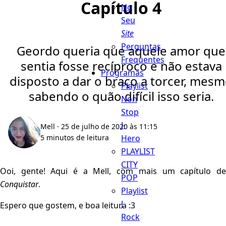
Capítulo 4
No
Seu
Site
Perguntas
Geordo queria que aquele amor que
Frequentes
sentia fosse recíproco e não estava
Programas
disposto a dar o braço a torcer, mes
Playlist
sabendo o quão difícil isso seria.
Non
Stop
J-
Mell
· 25 de julho de 2020 às 11:15
Hero
5 minutos de leitura
PLAYLIST
CITY
Ooi, gente! Aqui é a Mell, com mais um capítulo de
POP
Conquistar
.
Playlist
J
Espero que gostem, e boa leitura :3
Rock