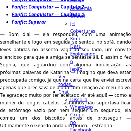
Hero
Fanfic
:
Conquistar
— Capítulo 2
Academia
Fanfic
:
Conquistar
— Capítulo 1
Okaeri
Fanfic
:
Superar
JH
Coberturas
— Bom dia! — ela respondeu, com uma animação
Kimi
semelhante e logo em seguida se sentou no sofá, dando
Desu
leves batidas no assento vago ao seu lado, um convite
Explorando
silencioso para que a amiga se sentasse ali. E assim o fez
o
Sophia, que aguardou com alguma inquietação as
Japão
próximas palavras de Katarina — Imagino que deva estar
Ver
preocupada comigo, já que na carta que lhe enviei escrevi
todas...
apenas que precisava de ajuda com relação ao meu noivo.
Chat
Te agradeço muito por ter aceitado vir até aqui! — como a
Discord
mulher de longos cabelos castanhos não suportava ficar
WhatsApp
de estômago vazio por nem sequer um segundo, ela
Grupo
comeu um dos biscoitos antes de prosseguir —
no
Ultimamente o Geordo anda um pouco… estranho.
Facebook