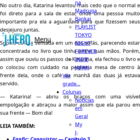
na
No outro dia, Katarina levantou mais cedo que o normal e
Madruga
foi direto para a sala de estar, onde uma pessoa muito
Bankai
importante pra ela a aguardava para que fizessem seus
PLAYLIST
desjejuns juntas.
TOKYO
Menu
Sophia estava sentada em um dos sofás, parecendo estar
NIGHT
concentrada no livro que tinha entre suas mãos. Porém,
FOREVER
assim que ouviu os passos de Katarina, ela fechou o livro e
INDIE
o colocou com cuidado na pequena mesa de centro à
JAPAN
frente dela, onde o café da manhã das duas já estava
Ver
servido.
grade...
Colunas
— Katarina! — abriu os braços com uma visível
Notícias
empolgação e abraçou a maior assim que ela parou em
em
sua frente — Bom dia!
Geral
My
LEIA TAMBÉM:
J-
Fanfic
:
Conquistar
— Capítulo 3