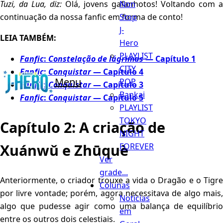
Non
Tuzi, da Lua, diz:
Olá, jovens gafanhotos! Voltando com a
Stop
continuação da nossa fanfic em forma de conto!
J-
LEIA TAMBÉM:
Hero
PLAYLIST
Fanfic
:
Constelação de lágrimas
— Capítulo 1
CITY
Fanfic
:
Conquistar
— Capítulo 4
Menu
POP
Fanfic
:
Conquistar
— Capítulo 3
Bankai
Fanfic
:
Conquistar
— Capítulo 5
PLAYLIST
TOKYO
Capítulo 2: A criação de
NIGHT
Xuánwǔ e Zhūquè
FOREVER
Ver
grade...
Anteriormente, o criador trouxe a vida o Dragão e o Tigre
Colunas
por livre vontade; porém, agora necessitava de algo mais,
Notícias
algo que pudesse agir como uma balança de equilíbrio
em
entre os outros dois celestiais.