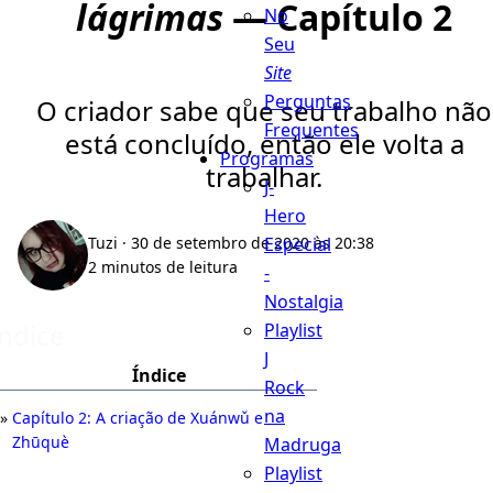
lágrimas
— Capítulo 2
No
Seu
Site
Perguntas
O criador sabe que seu trabalho não
Frequentes
está concluído, então ele volta a
Programas
trabalhar.
J-
Hero
Especial
Tuzi
· 30 de setembro de 2020 às 20:38
2 minutos de leitura
-
Nostalgia
Índice
Playlist
J
Índice
Rock
na
Capítulo 2: A criação de Xuánwǔ e
Zhūquè
Madruga
Playlist