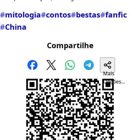
#
mitologia
#
contos
#
bestas
#
fanfic
#
China
Compartilhe
Mais
Opções...