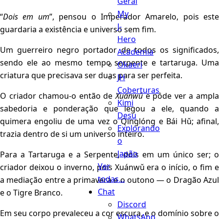
Geral
My
“
Dois em um
”, pensou o Imperador Amarelo, pois este
J-
guardaria a existência e universo sem fim.
Hero
Um guerreiro negro portador de todos os significados,
Academia
sendo ele ao mesmo tempo serpente e tartaruga. Uma
Okaeri
criatura que precisava ser duas para ser perfeita.
JH
Coberturas
O criador chamou-o então de
Xuánwǔ
e pôde ver a ampla
Kimi
sabedoria e ponderação que legou a ele, quando a
Desu
quimera engoliu de uma vez o Qīnglóng e Bái Hǔ; afinal,
Explorando
trazia dentro de si um universo inteiro.
o
Japão
Para a Tartaruga e a Serpente, dois em um único ser; o
Ver
criador deixou o inverno, pois Xuánwǔ era o início, o fim e
todas...
a mediação entre a primavera e o outono — o Dragão Azul
Chat
e o Tigre Branco.
Discord
Em seu corpo prevaleceu a cor escura, e o domínio sobre o
WhatsApp