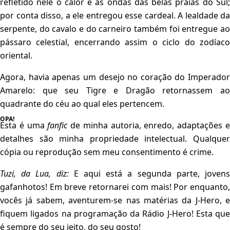
refletido nele o calor e as ondas das belas praias do Sul;
por conta disso, a ele entregou esse cardeal. A lealdade da
serpente, do cavalo e do carneiro também foi entregue ao
pássaro celestial, encerrando assim o ciclo do zodíaco
oriental.
Agora, havia apenas um desejo no coração do Imperador
Amarelo: que seu Tigre e Dragão retornassem ao
quadrante do céu ao qual eles pertencem.
Esta é uma
fanfic
de minha autoria, enredo, adaptações 
detalhes são minha propriedade intelectual. Qualquer
cópia ou reprodução sem meu consentimento é crime.
Tuzi, da Lua, diz:
E aqui está a segunda parte, joven
gafanhotos! Em breve retornarei com mais! Por enquanto,
vocês já sabem, aventurem-se nas matérias da J-Hero, e
fiquem ligados na programação da Rádio J-Hero! Esta que
é sempre do seu jeito, do seu gosto!