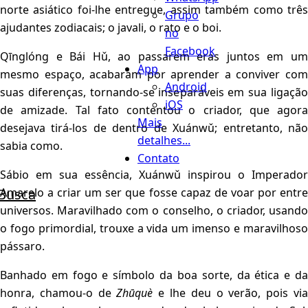
norte asiático foi-lhe entregue, assim também como três
Grupo
ajudantes zodiacais; o javali, o rato e o boi.
no
Facebook
Qīnglóng e Bái Hǔ, ao passarem eras juntos em um
App
mesmo espaço, acabaram por aprender a conviver com
Android
suas diferenças, tornando-se inseparáveis em sua ligação
iOS
de amizade. Tal fato contentou o criador, que agora
Mais
desejava tirá-los de dentro de Xuánwǔ; entretanto, não
detalhes...
sabia como.
Contato
Sábio em sua essência, Xuánwǔ inspirou o Imperador
Busca
Amarelo a criar um ser que fosse capaz de voar por entre
universos. Maravilhado com o conselho, o criador, usando
o fogo primordial, trouxe a vida um imenso e maravilhoso
pássaro.
Banhado em fogo e símbolo da boa sorte, da ética e da
honra, chamou-o de
Zhūquè
e lhe deu o verão, pois vi