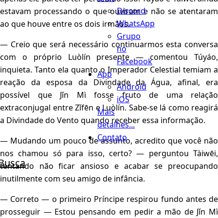
Discord
estavam processando o que ouviram e não se atentaram
WhatsApp
ao que houve entre os dois irmãos.
Grupo
— Creio que será necessário continuarmos esta conversa
no
com o próprio Luòlín presente — comentou Túyáo,
Facebook
inquieta. Tanto ela quanto o Imperador Celestial temiam a
App
reação da esposa da Divindade da Água, afinal, era
Android
possível que Jǐn Mì fosse fruto de uma relação
iOS
extraconjugal entre Zǐfēn e Luòlín. Sabe-se lá como reagirá
Mais
a Divindade do Vento quando receber essa informação.
detalhes...
Contato
— Mudando um pouco de assunto, acredito que você não
nos chamou só para isso, certo? — perguntou Tàiwēi,
Busca
tentando não ficar ansioso e acabar se preocupando
inutilmente com seu amigo de infância.
— Correto — o primeiro Príncipe respirou fundo antes de
prosseguir — Estou pensando em pedir a mão de Jǐn Mì