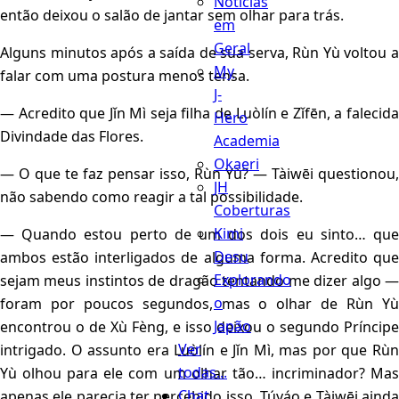
Notícias
então deixou o salão de jantar sem olhar para trás.
em
Geral
Alguns minutos após a saída de sua serva, Rùn Yù voltou a
My
falar com uma postura menos tensa.
J-
— Acredito que Jǐn Mì seja filha de Luòlín e Zǐfēn, a falecida
Hero
Divindade das Flores.
Academia
Okaeri
— O que te faz pensar isso, Rùn Yù? — Tàiwēi questionou,
JH
não sabendo como reagir a tal possibilidade.
Coberturas
Kimi
— Quando estou perto de um dos dois eu sinto… que
Desu
ambos estão interligados de alguma forma. Acredito que
Explorando
sejam meus instintos de dragão tentando me dizer algo —
o
foram por poucos segundos, mas o olhar de Rùn Yù
Japão
encontrou o de Xù Fèng, e isso deixou o segundo Príncipe
Ver
intrigado. O assunto era Luòlín e Jǐn Mì, mas por que Rùn
todas...
Yù olhou para ele com um olhar tão… incriminador? Mas
Chat
apenas ele parecia ter percebido isso. Túyáo e Tàiwēi ainda