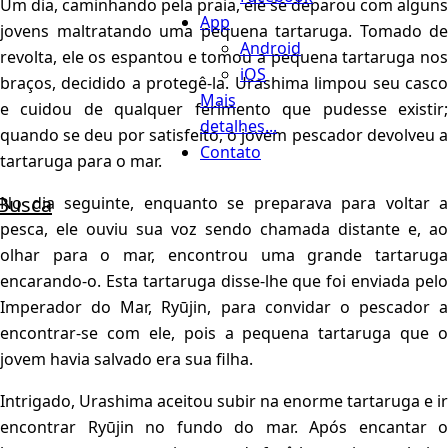
Um dia, caminhando pela praia, ele se deparou com alguns
App
jovens maltratando uma pequena tartaruga. Tomado de
Android
revolta, ele os espantou e tomou a pequena tartaruga nos
iOS
braços, decidido a protegê-la. Urashima limpou seu casco
Mais
e cuidou de qualquer ferimento que pudesse existir;
detalhes...
quando se deu por satisfeito, o jovem pescador devolveu a
Contato
tartaruga para o mar.
Busca
No dia seguinte, enquanto se preparava para voltar a
pesca, ele ouviu sua voz sendo chamada distante e, ao
olhar para o mar, encontrou uma grande tartaruga
encarando-o. Esta tartaruga disse-lhe que foi enviada pelo
Imperador do Mar, Ryūjin, para convidar o pescador a
encontrar-se com ele, pois a pequena tartaruga que o
jovem havia salvado era sua filha.
Intrigado, Urashima aceitou subir na enorme tartaruga e ir
encontrar Ryūjin no fundo do mar. Após encantar o