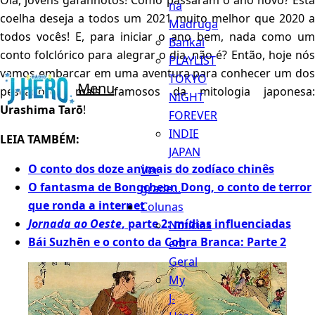
Olá, jovens gafanhotos! Como passaram o ano novo? Esta
na
coelha deseja a todos um 2021 muito melhor que 2020 a
Madruga
todos vocês! E, para iniciar o ano bem, nada como um
Bankai
conto folclórico para alegrar o dia, não é? Então, hoje nós
PLAYLIST
vamos embarcar em uma aventura para conhecer um dos
TOKYO
Menu
pescadores mais famosos da mitologia japonesa:
NIGHT
Urashima Tarō
!
FOREVER
INDIE
LEIA TAMBÉM:
JAPAN
O conto dos doze animais do zodíaco chinês
Ver
O fantasma de Bongcheon Dong, o conto de terror
grade...
que ronda a internet
Colunas
Jornada ao Oeste
, parte 2: mídias influenciadas
Notícias
Bái Suzhēn e o conto da Cobra Branca: Parte 2
em
Geral
My
J-