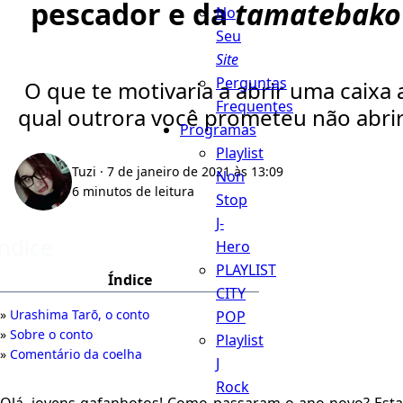
pescador e da
tamatebako
No
Seu
Site
Perguntas
O que te motivaria a abrir uma caixa 
Frequentes
qual outrora você prometeu não abri
Programas
Playlist
Tuzi
· 7 de janeiro de 2021 às 13:09
Non
6 minutos de leitura
Stop
J-
Índice
Hero
PLAYLIST
Índice
CITY
Urashima Tarō, o conto
POP
Sobre o conto
Playlist
Comentário da coelha
J
Rock