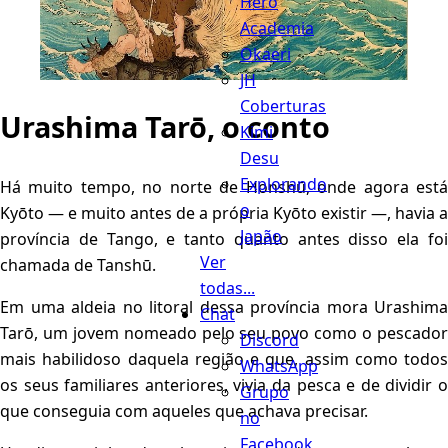
Hero
Academia
Okaeri
JH
Coberturas
Urashima Tarō, o conto
Kimi
Desu
Explorando
Há muito tempo, no norte de Honshū, onde agora está
o
Kyōto — e muito antes de a própria Kyōto existir —, havia a
Japão
província de Tango, e tanto quanto antes disso ela foi
Ver
chamada de Tanshū.
todas...
Em uma aldeia no litoral dessa província mora Urashima
Chat
Tarō, um jovem nomeado pelo seu povo como o pescador
Discord
mais habilidoso daquela região e que, assim como todos
WhatsApp
os seus familiares anteriores, vivia da pesca e de dividir o
Grupo
que conseguia com aqueles que achava precisar.
no
Facebook