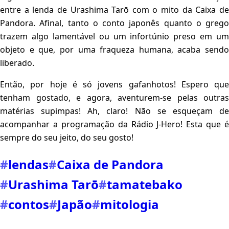
entre a lenda de Urashima Tarō com o mito da Caixa de
Pandora. Afinal, tanto o conto japonês quanto o grego
trazem algo lamentável ou um infortúnio preso em um
objeto e que, por uma fraqueza humana, acaba sendo
liberado.
Então, por hoje é só jovens gafanhotos! Espero que
tenham gostado, e agora, aventurem-se pelas outras
matérias supimpas! Ah, claro! Não se esqueçam de
acompanhar a programação da Rádio J-Hero! Esta que é
sempre do seu jeito, do seu gosto!
#
lendas
#
Caixa de Pandora
#
Urashima Tarō
#
tamatebako
#
contos
#
Japão
#
mitologia