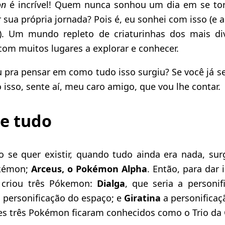
on
é incrível! Quem nunca sonhou um dia em se tor
 sua própria jornada? Pois é, eu sonhei com isso (e
l). Um mundo repleto de criaturinhas dos mais d
 com muitos lugares a explorar e conhecer.
u pra pensar em como tudo isso surgiu? Se você já 
o isso, sente aí, meu caro amigo, que vou lhe contar.
de tudo
o se quer existir, quando tudo ainda era nada, su
okémon;
Arceus, o Pokémon Alpha
. Então, para dar 
s criou três Pókemon:
Dialga
, que seria a personi
a personificação do espaço; e
Giratina
a personificaç
es três Pokémon ficaram conhecidos como o Trio da 