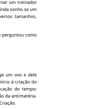
nar um treinador
 ainda sonho se um
iversos tamanhos,
se perguntou como
rge um ovo e dele
início à criação do
ficação do tempo;
ão da antimatéria.
Criação.