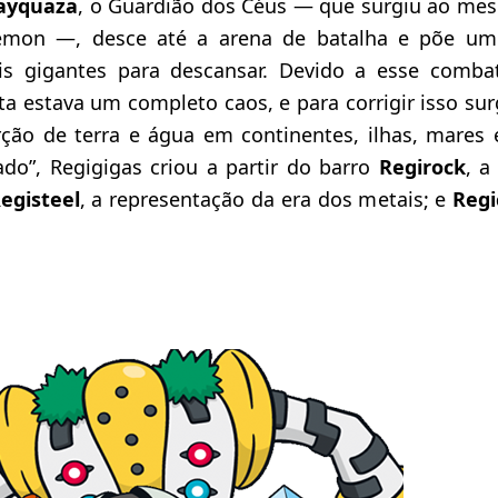
ayquaza
, o Guardião dos Céus — que surgiu ao me
émon —, desce até a arena de batalha e põe u
is gigantes para descansar. Devido a esse comba
a estava um completo caos, e para corrigir isso su
ção de terra e água em continentes, ilhas, mares 
ado”, Regigigas criou a partir do barro
Regirock
, a
egisteel
, a representação da era dos metais; e
Regi