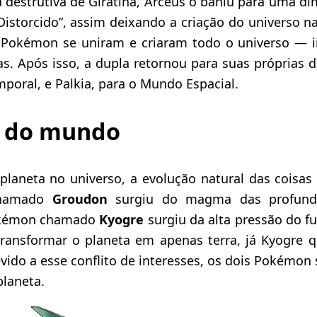
a destrutiva de Giratina, Arceus o baniu para uma d
storcido”, assim deixando a criação do universo n
s Pokémon se uniram e criaram todo o universo — in
as. Após isso, a dupla retornou para suas próprias 
oral, e Palkia, para o Mundo Espacial.
o do mundo
aneta no universo, a evolução natural das coisas f
hamado
Groudon
surgiu do magma das profunde
okémon chamado
Kyogre
surgiu da alta pressão do f
ransformar o planeta em apenas terra, já Kyogre q
ido a esse conflito de interesses, os dois Pokémon 
planeta.