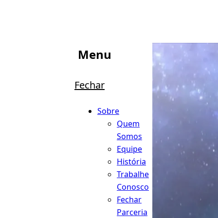
Menu
Fechar
Sobre
Quem
Somos
Equipe
História
Trabalhe
Conosco
Fechar
Parceria