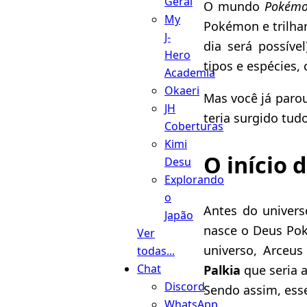
Geral
O mundo
Pokém
My
Pokémon e trilhar
J-
dia será possíve
Hero
tipos e espécies,
Academia
Okaeri
Mas você já paro
JH
teria surgido tud
Coberturas
Kimi
O início 
Desu
Explorando
o
Antes do univers
Japão
nasce o Deus P
Ver
universo, Arceu
todas...
Chat
Palkia
que seria 
Discord
Sendo assim, ess
WhatsApp