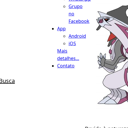
Grupo
no
Facebook
App
Android
iOS
Mais
detalhes...
Contato
Busca