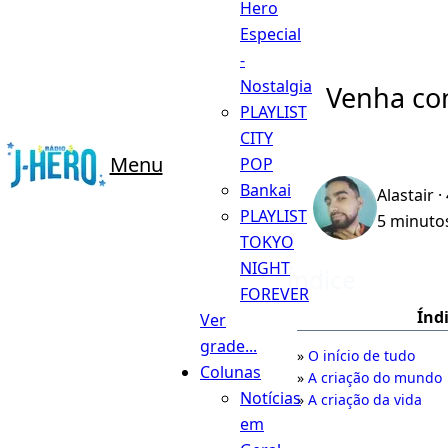
Hero
Especial
-
Nostalgia
Venha con
PLAYLIST
CITY
Menu
POP
Bankai
Alastair
·
PLAYLIST
5 minutos
TOKYO
NIGHT
Índice
FOREVER
Índ
Ver
grade...
O início de tudo
Colunas
A criação do mundo
Notícias
A criação da vida
em