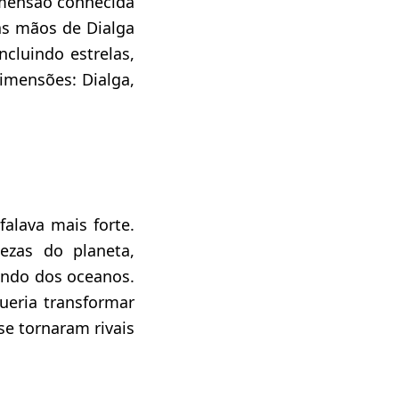
imensão conhecida
as mãos de Dialga
cluindo estrelas,
dimensões: Dialga,
alava mais forte.
zas do planeta,
undo dos oceanos.
ueria transformar
se tornaram rivais