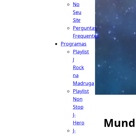
No
Seu
Site
Perguntas
Frequentes
Programas
Playlist
J
Rock
na
Madruga
Playlist
Non
Stop
J-
Mun
Hero
J-