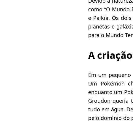
Devido à naturez
como “O Mundo Di
e Palkia. Os doi
planetas e galáxi
para o Mundo Temp
A criaçã
Em um pequeno pl
Um Pokémon c
enquanto um P
Groudon queria t
tudo em água. Dev
pelo domínio do 