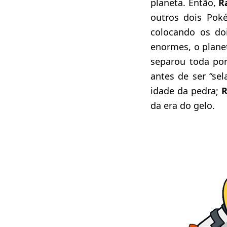
planeta. Então,
R
outros dois Pok
colocando os do
enormes, o planet
separou toda por
antes de ser “sel
idade da pedra;
R
da era do gelo.