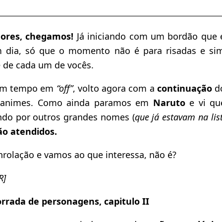
ores, chegamos!
Já iniciando com um bordão que 
m dia, só que o momento não é para risadas e si
o
de cada um de vocês.
 um tempo em
“off”
, volto agora com a
continuação
d
s animes. Como ainda paramos em
Naruto
e vi qu
do por outros grandes nomes (
que já estavam na lis
ão atendidos.
nrolação e vamos ao que interessa, não é?
R]
rada de personagens, capitulo II