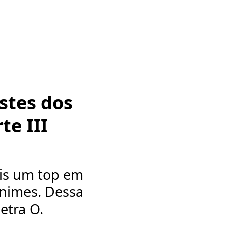
stes dos
te III
is um top em
animes. Dessa
etra O.