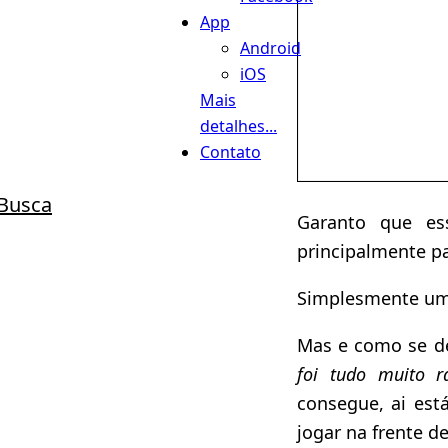
App
Android
iOS
Mais
detalhes...
Contato
Busca
Garanto que es
principalmente 
Simplesmente um
Mas e como se d
foi tudo muito r
consegue, ai es
jogar na frente de