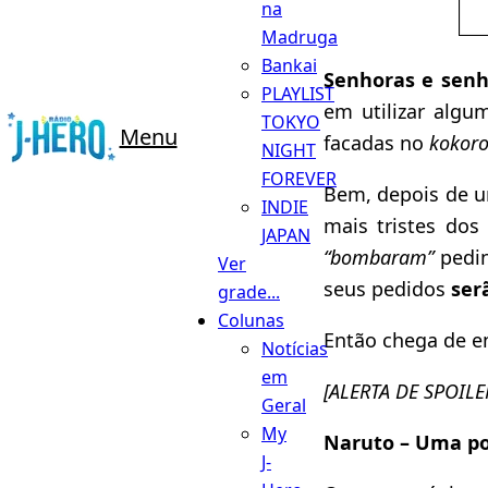
na
Madruga
Bankai
Senhoras e senh
PLAYLIST
em utilizar algu
TOKYO
Menu
facadas no
kokor
NIGHT
FOREVER
Bem, depois de
INDIE
mais tristes do
JAPAN
“bombaram”
pedin
Ver
seus pedidos
ser
grade...
Colunas
Então chega de e
Notícias
em
[ALERTA DE SPOILE
Geral
My
Naruto – Uma por
J-