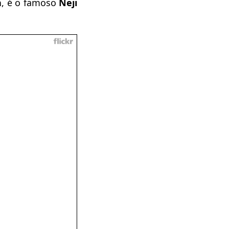
a
, é o famoso
Neji