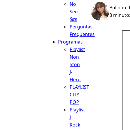
No
Bolinho 
Seu
8 minutos
Site
Perguntas
Frequentes
Programas
Playlist
Non
Stop
J-
Hero
PLAYLIST
CITY
POP
Playlist
J
Rock