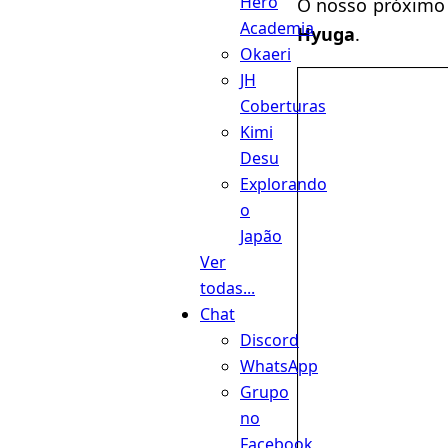
Hero
O nosso próximo
Academia
Hyuga
.
Okaeri
JH
Coberturas
Kimi
Desu
Explorando
o
Japão
Ver
todas...
Chat
Discord
WhatsApp
Grupo
no
Facebook