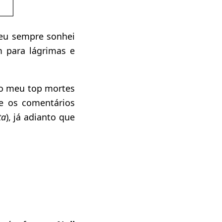
eu sempre sonhei
m para lágrimas e
o meu top mortes
e os comentários
ta
), já adianto que