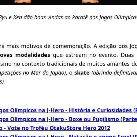
Ryu e Ken dão boas vindas ao karatê nos Jogos Olímpico
 há mais motivos de comemoração. A edição dos J
novas modalidades
que estream no evento. Duas 
smo no contexto tradicionais de muitos amantes d
petições no Mar do Japão)
, o
skate
(abrindo definiti
s).
gos Olímpicos na J-Hero - História e Curiosidades (P
gos Olímpicos na J-Hero - Boxe ou Pugilismo (Parte 
o - Vote no Troféu OtakuStore Hero 2012
gos Olímpicos na J-Hero - Natação e anime Free! (P