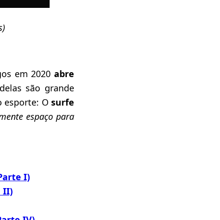
s)
ogos em 2020
abre
delas são grande
o esporte: O
surfe
vamente espaço para
arte I)
II)
arte IV)