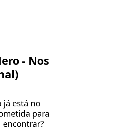
Hero - Nos
nal)
 já está no
ometida para
á encontrar?