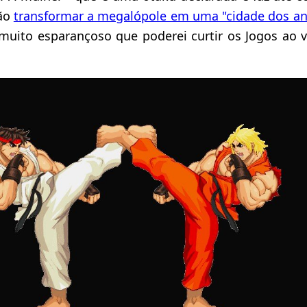
tão
transformar a megalópole em uma "cidade dos an
 muito esparançoso que poderei curtir os Jogos ao 