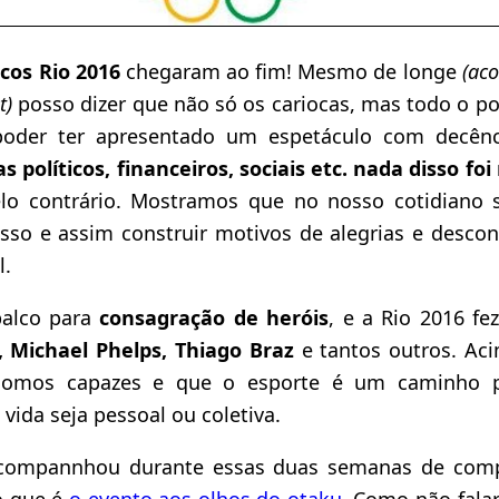
cos Rio 2016
chegaram ao fim! Mesmo de longe
(ac
et)
posso dizer que não só os cariocas, mas todo o po
poder ter apresentado um espetáculo com decên
 políticos, financeiros, sociais etc. nada disso f
elo contrário. Mostramos que no nosso cotidiano 
so e assim construir motivos de alegrias e desco
l.
palco para
consagração de heróis
, e a Rio 2016 f
, Michael Phelps, Thiago Braz
e tantos outros. Aci
somos capazes e que o esporte é um caminho 
vida seja pessoal ou coletiva.
acompannhou durante essas duas semanas de comp
o que é
o evento aos olhos do otaku
. Como não fala