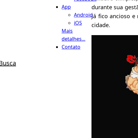
durante sua ges
App
Android
Já fico ancioso e
iOS
cidade.
Mais
detalhes...
Contato
Busca