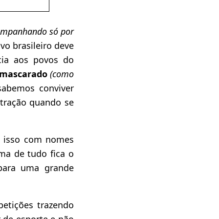
ompanhando só por
vo brasileiro deve
cia aos povos do
oi mascarado
(como
sabemos conviver
ntração quando se
ez isso com nomes
ma de tudo fica o
para uma grande
etições trazendo
r de esporte e não