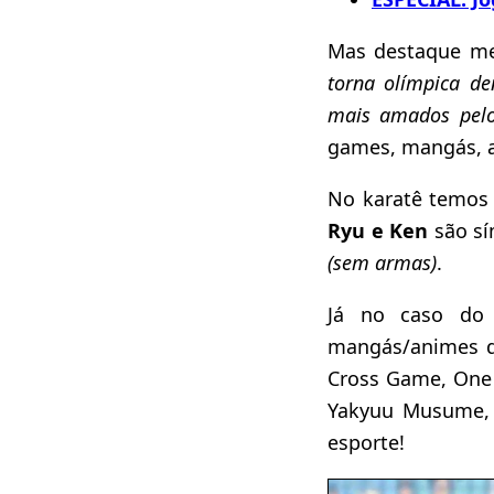
Mas destaque me
torna olímpica de
mais amados pelo
games, mangás, a
No karatê temos
Ryu e Ken
são sí
(sem armas)
.
Já no caso do
mangás/animes d
Cross Game, One 
Yakyuu Musume
esporte!