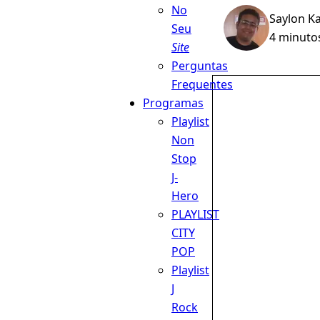
No
Saylon K
Seu
4 minutos
Site
Perguntas
Frequentes
Programas
Playlist
Non
Stop
J-
Hero
PLAYLIST
CITY
POP
Playlist
J
Rock