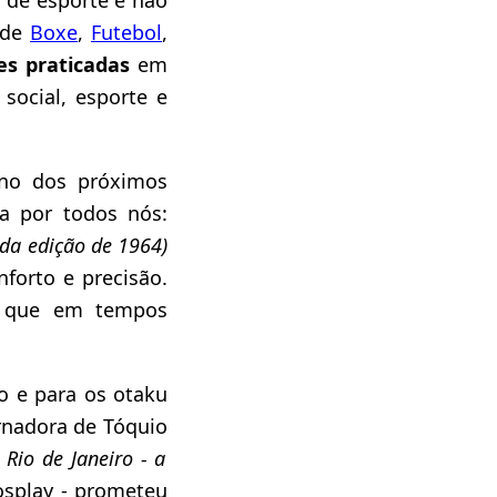
o de
Boxe
,
Futebol
,
s praticadas
em
social, esporte e
ano dos próximos
a por todos nós:
 da edição de 1964)
forto e precisão.
o que em tempos
 e para os otaku
ernadora de Tóquio
Rio de Janeiro - a
osplay - prometeu