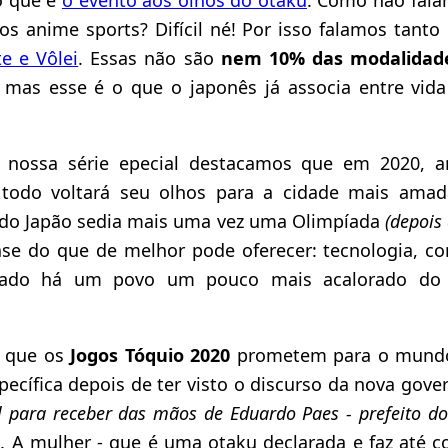
aos anime sports? Difícil né! Por isso falamos tant
e e Vôlei
. Essas não são
nem 10% das modalidade
mas esse é o que o japonês já associa entre vida 
 nossa série epecial destacamos que em 2020, 
todo voltará seu olhos para a cidade mais amad
l do Japão sedia mais uma vez uma Olimpíada
(depois
ase do que de melhor pode oferecer: tecnologia, con
ulado há um povo um pouco mais acalorado d
r que os
Jogos Tóquio 2020
prometem para o mundo
ecífica depois de ter visto o discurso da nova gov
l para receber das mãos de Eduardo Paes - prefeito do 
)
. A mulher - que é uma otaku declarada e faz até c