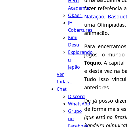
Hero
fazer referência 
Academia
Okaeri
Natação
,
Basquet
JH
uma Olímpiadas, 
Coberturas
animação.
Kimi
Desu
Para encerramos
Explorando
jogos, o mundo 
o
Tóquio
. A capita
Japão
e desta vez na b
Ver
Tudo isso vinc
todas...
anteriores.
Chat
Discord
De já posso dize
WhatsApp
de forma mais esp
Grupo
(que está no Brasi
no
bandeira olímpica
Facebook