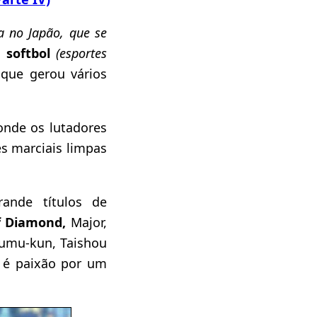
da no Japão, que se
e softbol
(esportes
 que gerou vários
 onde os lutadores
s marciais limpas
rande títulos de
f Diamond,
Major,
oumu-kun, Taishou
ue é paixão por um