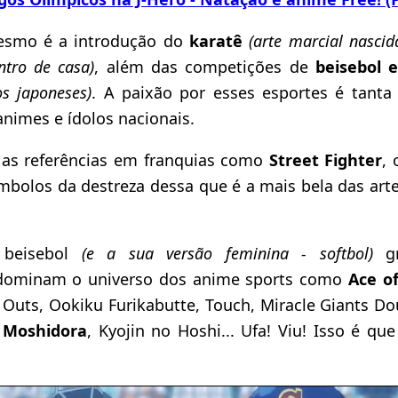
smo é a introdução do
karatê
(arte marcial nasci
ntro de casa)
, além das competições de
beisebol 
s japoneses)
. A paixão por esses esportes é tanta
nimes e ídolos nacionais.
 as referências em franquias como
Street Fighter
,
mbolos da destreza dessa que é a mais bela das arte
 beisebol
(e a sua versão feminina - softbol)
g
ominam o universo dos anime sports como
Ace o
Outs, Ookiku Furikabutte, Touch, Miracle Giants D
,
Moshidora
, Kyojin no Hoshi... Ufa! Viu! Isso é q