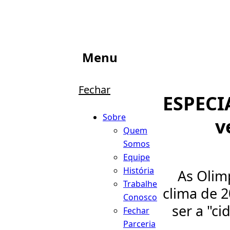
Menu
Fechar
ESPECIA
Sobre
v
Quem
Somos
Equipe
História
As Olim
Trabalhe
clima de 
Conosco
ser a "c
Fechar
Parceria