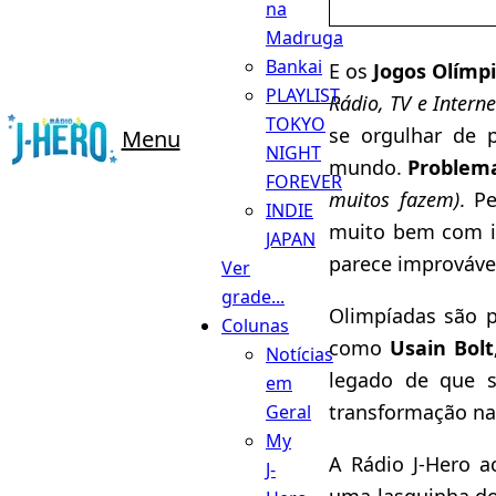
na
Madruga
Bankai
E os
Jogos Olímpi
PLAYLIST
Rádio, TV e Intern
TOKYO
se orgulhar de 
Menu
NIGHT
mundo.
Problemas
FOREVER
muitos fazem)
. P
INDIE
muito bem com is
JAPAN
parece improváve
Ver
grade...
Olimpíadas são 
Colunas
como
Usain Bolt
Notícias
legado de que 
em
transformação na 
Geral
My
A Rádio J-Hero 
J-
uma lasquinha d