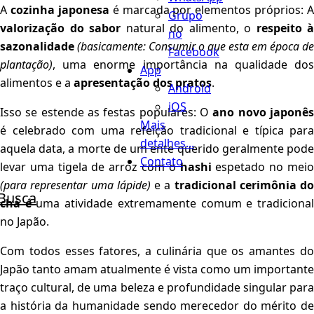
A
cozinha japonesa
é marcada por elementos próprios: A
Grupo
valorização do sabor
natural do alimento, o
respeito à
no
sazonalidade
(basicamente: Consumir o que esta em época de
Facebook
plantação)
, uma enorme importância na qualidade dos
App
alimentos e a
apresentação dos pratos
.
Android
iOS
Isso se estende as festas populares: O
ano novo japonê
Mais
é celebrado com uma refeição tradicional e típica para
detalhes...
aquela data, a morte de um ente querido geralmente pode
Contato
levar uma tigela de arroz com o
hashi
espetado no mei
(para representar uma lápide)
e a
tradicional cerimônia do
Busca
chá é
uma atividade extremamente comum e tradiciona
no Japão.
Com todos esses fatores, a culinária que os amantes do
Japão tanto amam atualmente é vista como um importante
traço cultural, de uma beleza e profundidade singular para
a história da humanidade sendo merecedor do mérito de