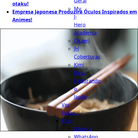
Geral
otaku!
My
Empresa Japonesa Produzirá Óculos Inspirados em
J-
Animes!
Hero
Academia
Okaeri
JH
Coberturas
Kimi
Desu
Explorando
o
Japão
Ver
todas...
Chat
Discord
WhatsApp