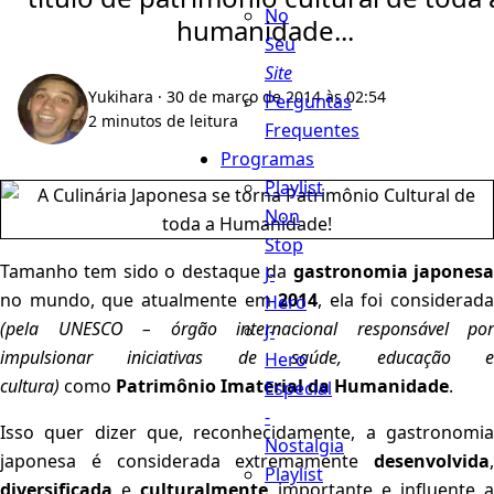
No
humanidade...
Seu
Site
Yukihara
· 30 de março de 2014 às 02:54
Perguntas
2 minutos de leitura
Frequentes
Programas
Playlist
Non
Stop
Tamanho tem sido o destaque da
gastronomia japones
J-
no mundo, que atualmente em
2014
, ela foi considerada
Hero
(pela UNESCO – órgão internacional responsável por
J-
impulsionar iniciativas de saúde, educação e
Hero
cultura)
como
Patrimônio Imaterial da Humanidade
.
Especial
-
Isso quer dizer que, reconhecidamente, a gastronomia
Nostalgia
japonesa é considerada extremamente
desenvolvida
,
Playlist
diversificada
e
culturalmente
importante e influente 