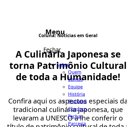
Menu
Coluna:
Notícias em Geral
Fechar
A Culinária Japonesa se
torna Patrimônio Cultural
Sobre
Quem
de toda a Humanidade!
Somos
Equipe
História
Confira aqui os aspectos especiais d
Trabalhe
tradicional culinária japonesa, que
Conosco
Fechar
levaram a UNESCO a lhe conferir o
Parceria
título de patrimônio cultural de toda 