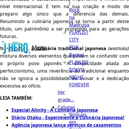
J
nível internacional. E tem na sua criação e modo de
Rock
preparo algo único que a diferencia das demais.
na
Resumindo a culinária japonesa se torna a partir deste
Madruga
título, um patrimônio a ser protegido para as gerações
PLAYLIST
futuras.
CITY
Menu
POP
Na realidade, a
culinária tradicional japonesa
(washoku
Bankai
mistura diversos elementos que podem se confundir com
PLAYLIST
o próprio povo japonês: A simplicidade aliada ao
TOKYO
perfeccionismo, uma reverência ao tradicional enquanto
NIGHT
não se ignora a possibilidade de inovar e a dedicação
FOREVER
excessiva ao ofício.
Ver
LEIA TAMBÉM:
grade...
Colunas
Especial Alinity - A Culinária Japonesa
Notícias
Diário Otaku - Experimente a Culinária Japonesa!
em
Agência japonesa lança serviços de casamentos