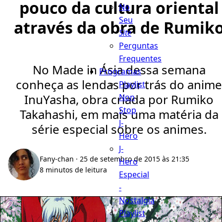
pouco da cultura oriental
No
Seu
através da obra de Rumik
Site
Perguntas
Frequentes
No Made in Ásia dessa semana
Programas
conheça as lendas por trás do anime
Playlist
InuYasha, obra criada por Rumiko
Non
Stop
Takahashi, em mais uma matéria da
J-
série especial sobre os animes.
Hero
J-
Fany-chan
· 25 de setembro de 2015 às 21:35
Hero
8 minutos de leitura
Especial
-
Nostalgia
Playlist