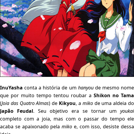
InuYasha
conta a história de um
hanyou
de mesmo nom
que por muito tempo tentou roubar a
Shikon no Tama
(
Joia das Quatro Almas
) de
Kikyou
, a
miko
de uma aldeia d
Japão Feudal
. Seu objetivo era se tornar um
youkai
completo com a joia, mas com o passar do tempo ele
acaba se apaixonado pela
miko
e, com isso, desiste dess