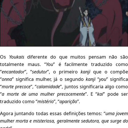
Os
Youkais
diferente do que muitos pensam não são
totalmente maus. “
You
” é facilmente traduzido como
“
encantador
”, “
sedutor
”, o primeiro
kanji
que o compõ
“
onna
” significa mulher, já o segundo
kanji
“
you
” significa
“
morte precoce
”, “
calamidade
”, juntos significaria algo com
“
a morte de uma mulher precocemente
”. E “
kai
” pode se
traduzido como “
mistério
”, “
aparição
”.
Agora juntando todas essas definições temos: “
uma jove
mulher morta e misteriosa, geralmente sedutora, que surge do