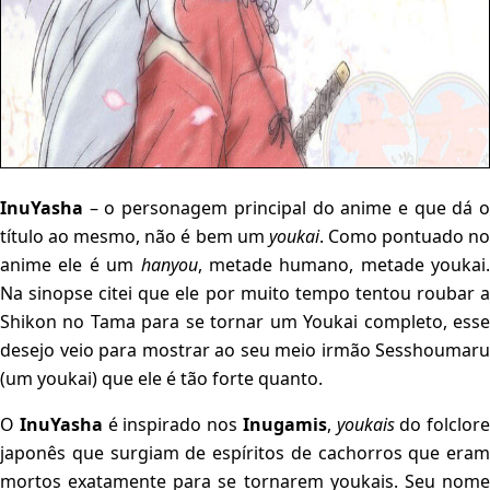
InuYasha
– o personagem principal do anime e que dá o
título ao mesmo, não é bem um
youkai
. Como pontuado n
anime ele é um
hanyou
, metade humano, metade youkai.
Na sinopse citei que ele por muito tempo tentou roubar a
Shikon no Tama para se tornar um Youkai completo, esse
desejo veio para mostrar ao seu meio irmão Sesshoumaru
(um youkai) que ele é tão forte quanto.
O
InuYasha
é inspirado nos
Inugamis
,
youkais
do folclore
japonês que surgiam de espíritos de cachorros que eram
mortos exatamente para se tornarem youkais. Seu nome