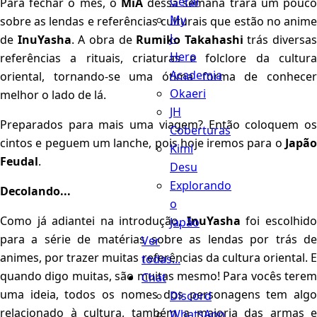
Geral
Para fechar o mês, o
MiA
dessa semana trará um pouc
My
sobre as lendas e referências culturais que estão no anime
J-
de
InuYasha
. A obra de
Rumiko Takahashi
trás diversas
Hero
referências a rituais, criaturas e folclore da cultura
Academia
oriental, tornando-se uma ótima forma de conhecer
Okaeri
melhor o lado de lá.
JH
Preparados para mais uma viagem? Então coloquem os
Coberturas
cintos e peguem um lanche, pois hoje iremos para o
Japão
Kimi
Feudal
.
Desu
Explorando
Decolando...
o
Como já adiantei na introdução,
InuYasha
foi escolhid
Japão
para a série de matérias sobre as lendas por trás de
Ver
animes, por trazer muitas referências da cultura oriental. E
todas...
quando digo muitas, são muitas mesmo! Para vocês terem
Chat
uma ideia, todos os nomes dos personagens tem algo
Discord
relacionado à cultura, também a maioria das armas e
WhatsApp