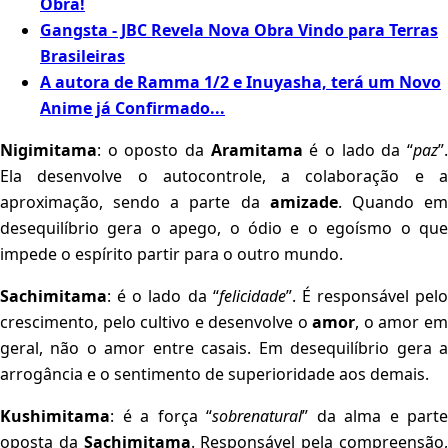
Obra!
Gangsta - JBC Revela Nova Obra Vindo para Terras
Brasileiras
A autora de Ramma 1/2 e Inuyasha, terá um Novo
Anime já Confirmado...
Nigimitama
: o oposto da
Aramitama
é o lado da “
paz
”
Ela desenvolve o autocontrole, a colaboração e a
aproximação, sendo a parte da
amizade
. Quando e
desequilíbrio gera o apego, o ódio e o egoísmo o que
impede o espírito partir para o outro mundo.
Sachimitama
: é o lado da “
felicidade
”. É responsável pelo
crescimento, pelo cultivo e desenvolve o
amor
, o amor e
geral, não o amor entre casais. Em desequilíbrio gera a
arrogância e o sentimento de superioridade aos demais.
Kushimitama
: é a força “
sobrenatural
” da alma e parte
oposta da
Sachimitama
. Responsável pela compreensão