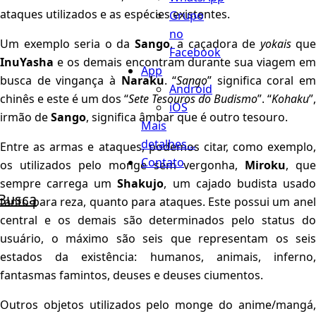
ataques utilizados e as espécies existentes.
Grupo
no
Um exemplo seria o da
Sango
, a caçadora de
yokais
que
Facebook
InuYasha
e os demais encontram durante sua viagem em
App
busca de vingança à
Naraku
. “
Sango
” significa coral em
Android
chinês e este é um dos “
Sete Tesouros do Budismo
”. “
Kohaku
”,
iOS
irmão de
Sango
, significa âmbar que é outro tesouro.
Mais
detalhes...
Entre as armas e ataques, podemos citar, como exemplo,
Contato
os utilizados pelo monge sem vergonha,
Miroku
, que
sempre carrega um
Shakujo
, um cajado budista usad
Busca
tanto para reza, quanto para ataques. Este possui um anel
central e os demais são determinados pelo status do
usuário, o máximo são seis que representam os seis
estados da existência: humanos, animais, inferno,
fantasmas famintos, deuses e deuses ciumentos.
Outros objetos utilizados pelo monge do anime/mangá,