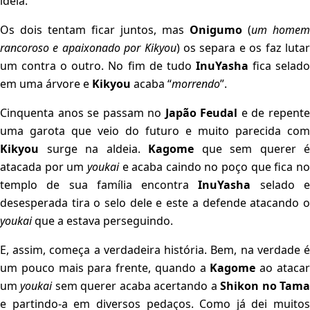
ideia.
Os dois tentam ficar juntos, mas
Onigumo
(
um homem
rancoroso e apaixonado por Kikyou
) os separa e os faz luta
um contra o outro. No fim de tudo
InuYasha
fica selad
em uma árvore e
Kikyou
acaba “
morrendo
”.
Cinquenta anos se passam no
Japão Feudal
e de repent
uma garota que veio do futuro e muito parecida com
Kikyou
surge na aldeia.
Kagome
que sem querer é
atacada por um
youkai
e acaba caindo no poço que fica n
templo de sua família encontra
InuYasha
selado 
desesperada tira o selo dele e este a defende atacando o
youkai
que a estava perseguindo.
E, assim, começa a verdadeira história. Bem, na verdade é
um pouco mais para frente, quando a
Kagome
ao ataca
um
youkai
sem querer acaba acertando a
Shikon no Tam
e partindo-a em diversos pedaços. Como já dei muitos