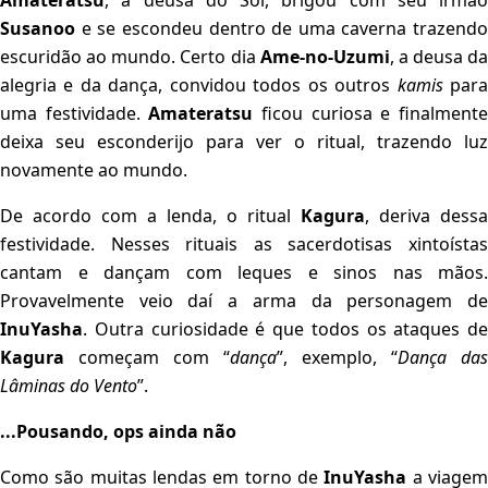
Amateratsu
, a deusa do Sol, brigou com seu irmão
Susanoo
e se escondeu dentro de uma caverna trazendo
escuridão ao mundo. Certo dia
Ame-no-Uzumi
, a deusa da
alegria e da dança, convidou todos os outros
kamis
par
uma festividade.
Amateratsu
ficou curiosa e finalment
deixa seu esconderijo para ver o ritual, trazendo luz
novamente ao mundo.
De acordo com a lenda, o ritual
Kagura
, deriva dessa
festividade. Nesses rituais as sacerdotisas xintoístas
cantam e dançam com leques e sinos nas mãos.
Provavelmente veio daí a arma da personagem de
InuYasha
. Outra curiosidade é que todos os ataques de
Kagura
começam com “
dança
”, exemplo, “
Dança das
Lâminas do Vento
”.
...Pousando, ops ainda não
Como são muitas lendas em torno de
InuYasha
a viage