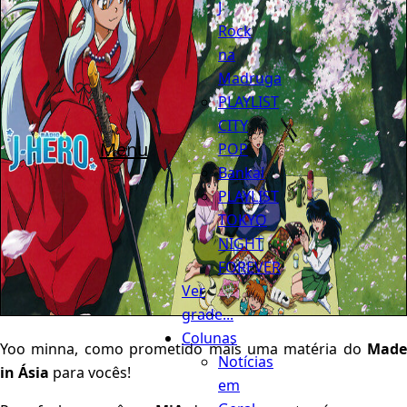
J
Rock
na
Madruga
PLAYLIST
CITY
Menu
POP
Bankai
PLAYLIST
TOKYO
NIGHT
FOREVER
Ver
grade...
Colunas
Yoo minna, como prometido mais uma matéria do
Made
Notícias
in Ásia
para vocês!
em