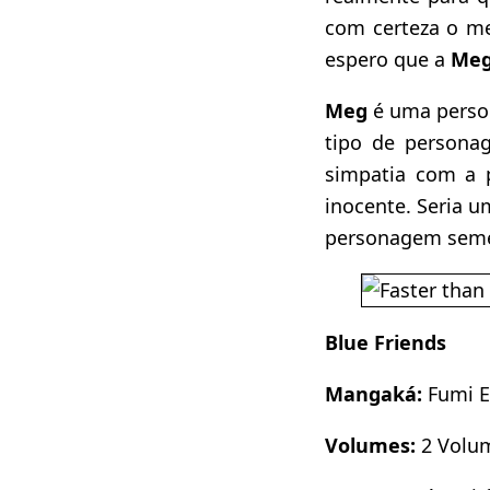
com certeza o me
espero que a
Me
Meg
é uma pers
tipo de persona
simpatia com a p
inocente. Seria 
personagem seme
Blue Friends
Mangaká:
Fumi 
Volumes:
2 Volu