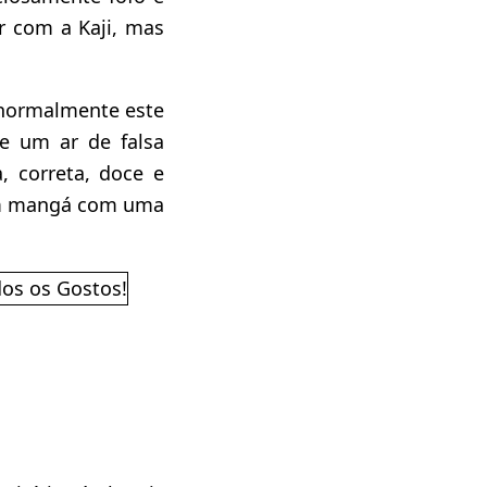
r com a Kaji, mas
 normalmente este
e um ar de falsa
, correta, doce e
 um mangá com uma