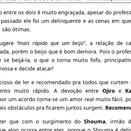
o entre os dois é muito engraçada, apesar do profes
no passado ele foi um delinquente e as cenas em que
i são ótimas.
ugere
“mais rápido que um beijo
”, a relação de c
iada, porém o beijo que é bom demora. Pois o prof
e se beijá-la, o que o torna muito fofo, principal
rvosa e decide atacar!
cioso de ler e recomendado pra todos que curtem 
ento muito rápido. A devoção entre
Ojiro
e
K
por um acordo torna-se um amor real muito fácil, 
ais obstáculos pra ficarem juntos surgem.
Recomend
izer que com o surgimento do
Shouma
, irmão d
ue algo ocorra entre eles, porque o Shouma é deli