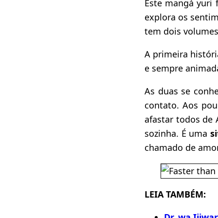
Este mangá yuri 
explora os senti
tem dois volumes
A primeira histór
e sempre animada
As duas se conhe
contato. Aos pou
afastar todos de 
sozinha. É uma
s
chamado de amo
LEIA TAMBÉM:
Dr. wa Ijiwa