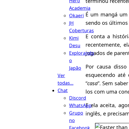
terminou recentem
Hero
Academia
É um mangá um t
Okaeri
sendo os últimos
JH
Coberturas
E conta a histór
Kimi
recentemente, e
Desu
jogados de paren
Explorando
o
Por causa disso
Japão
esquecendo até 
Ver
“
casa
”. Sem saber
todas...
Chat
los com uma condi
Discord
E ela aceita, ag
WhatsApp
Grupo
inglês, e precisa
no
Facebook