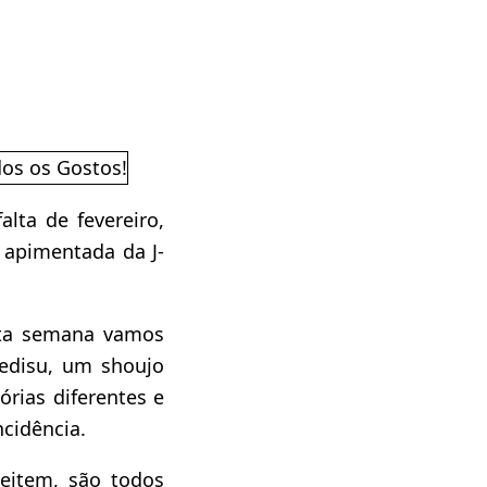
ta de fevereiro,
 apimentada da J-
sta semana vamos
Redisu, um shoujo
rias diferentes e
ncidência.
eitem, são todos