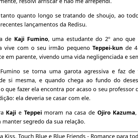
ente, resolvi arriscar e não me arrependi.
anto quanto longo se tratando de shoujo, ao todo
 recentes lançamentos da Redisu.
ia de
Kaji Fumino
, uma estudante do 2º ano que 
la vive com o seu irmão pequeno
Teppei-kun
de 4 
te em parente, vivendo uma vida negligenciada e se
 Fumino se torna uma garota agressiva e faz de 
de si mesma, e quando chega ao fundo do deses
 o que fazer ela encontra por acaso o seu professor 
ção: ela deveria se casar com ele.
ora
Kaji
e
Teppei
moram na casa de
Ojiro Kazuma
m manter segredo da sua relação.