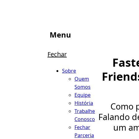
Menu
Fechar
Fast
Sobre
Friend
Quem
Somos
Equipe
História
Como p
Trabalhe
Falando de
Conosco
um ama
Fechar
Parceria