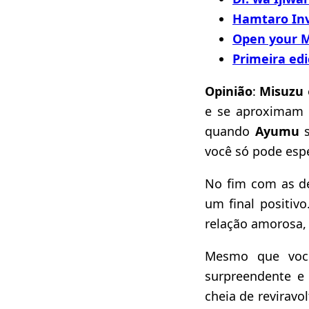
Hamtaro Inv
Open your Mi
Primeira ed
Opinião
:
Misuzu
e se aproximam 
quando
Ayumu
você só pode espe
No fim com as de
um final positi
relação amorosa,
Mesmo que voc
surpreendente e 
cheia de reviravo