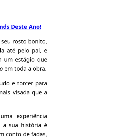
ends Deste Ano!
 seu rosto bonito,
 até pelo pai, e
ra um estágio que
to
em toda a obra.
udo e torcer para
ais visada que a
 uma experiência
 a sua história é
um conto de fadas,