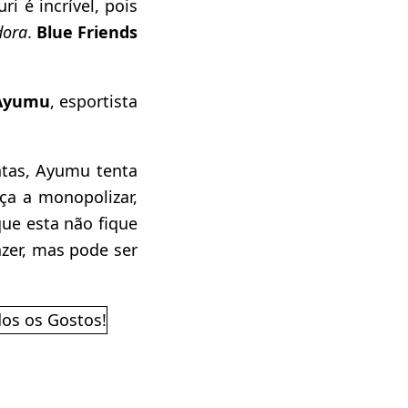
 é incrível, pois
dora
.
Blue Friends
Ayumu
, esportista
ntas, Ayumu tenta
ça a monopolizar,
que esta não fique
zer, mas pode ser