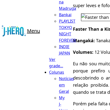
na
super leves e fofo
Madruga
Bankai
PLAYLIST
TOKYO
Faster Than a Ki
Menu
NIGHT
Mangaká:
Tanak
FOREVER
INDIE
Volumes:
12 Vol
JAPAN
Ver
Eu não sou muito 
grade...
porque prefiro
Colunas
descobrindo o a
Notícias
relação proibid
em
Geral
quando se trata 
My
Porém pela falta d
J-