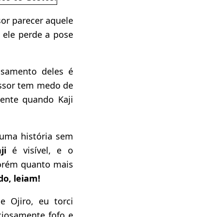
sor parecer aquele
 ele perde a pose
asamento deles é
essor tem medo de
mente quando Kaji
uma história sem
aji
é visível, e o
porém quanto mais
o, leiam!
e Ojiro, eu torci
ciosamente fofo e