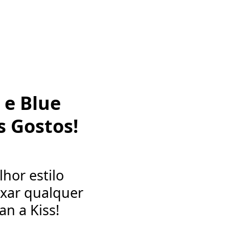
 e Blue
s Gostos!
hor estilo
ixar qualquer
n a Kiss!