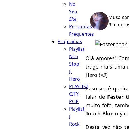
No
Seu
Musa-sa
Site
9 minutos
Perguntas
Frequentes
Programas
Playlist
Non
Olá amores! Com
Stop
trago mais uma 
J-
Hero.(
<3
)
Hero
PLAYLIST
Caso você queira
CITY
falar de
Faster 
POP
muito fofo, tamb
Playlist
Touch Blue
o yao
J
Rock
Desta vez não t