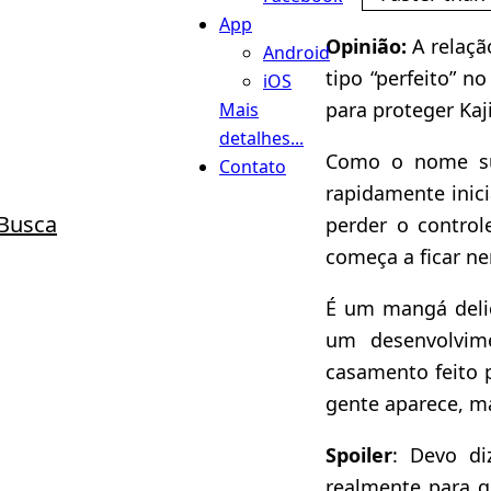
App
Opinião:
A relaçã
Android
tipo “perfeito” 
iOS
para proteger Kaj
Mais
detalhes...
Como o nome s
Contato
rapidamente inic
Busca
perder o control
começa a ficar ne
É um mangá deli
um desenvolvim
casamento feito 
gente aparece, m
Spoiler
: Devo d
realmente para q