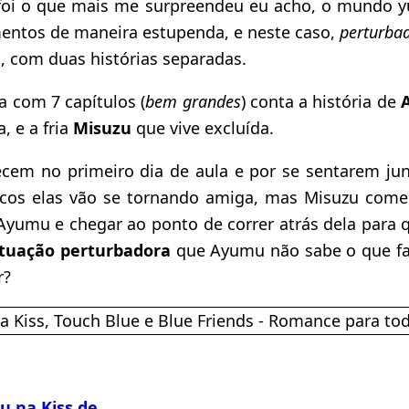
foi o que mais me surpreendeu eu acho, o mundo yuri
mentos de maneira estupenda, e neste caso,
perturba
, com duas histórias separadas.
ia com 7 capítulos (
bem grandes
) conta a história de
, e a fria
Misuzu
que vive excluída.
cem no primeiro dia de aula e por se sentarem ju
cos elas vão se tornando amiga, mas Misuzu come
Ayumu e chegar ao ponto de correr atrás dela para 
ituação perturbadora
que Ayumu não sabe o que fa
r?
ru na Kiss de