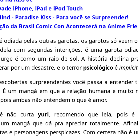
ade iPhone, iPad e iPod Touch
nd - Paradise Kiss - Para você se Surpreender!
ição da Brasil Comic Con Acontecerá na Anime Fri
é odiada pelas outras garotas, os garotos só veem o
dela com segundas intenções, é uma garota odiada
surge é como um raio de sol. A história declina p
rar por um desastre, e o terror
psicológico
é
implíci
scobertas surpreendentes você passa a entender t
vo. É um mangá em que a relação humana é muito m
 pois ambas não entendem o que é amor.
ê não curta
yuri
, recomendo que leia, pois é
um mangá que dá pra apreciar totalmente. Afinal
ltas e personagens perspicazes. Com certeza não é 