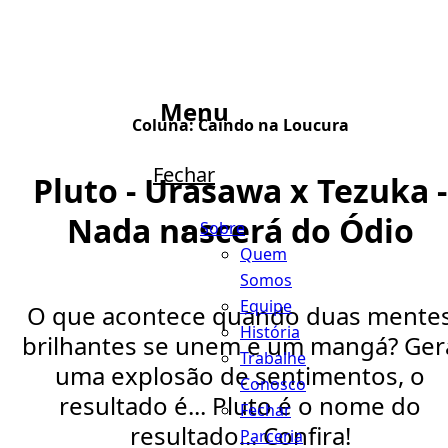
Menu
Coluna:
Caindo na Loucura
Fechar
Pluto - Urasawa x Tezuka -
Nada nascerá do Ódio
Sobre
Quem
Somos
Equipe
O que acontece quando duas mente
História
brilhantes se unem e um mangá? Ger
Trabalhe
uma explosão de sentimentos, o
Conosco
resultado é... Pluto é o nome do
Fechar
resultado... Confira!
Parceria