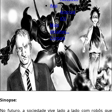
App
Android
iOS
Mais
detalhes...
Contato
Busca
Sinopse:
No futuro, a sociedade vive lado a lado com robôs que