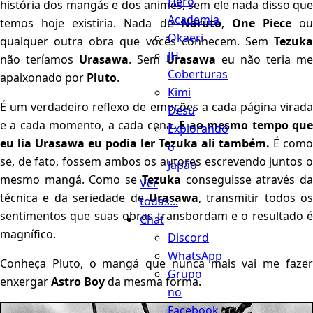
Hero
história dos mangás e dos animes, sem ele nada disso que
Academia
temos hoje existiria. Nada de
Naruto
,
One
Piece
ou
Okaeri
qualquer outra obra que vocês conhecem. Sem
Tezuka
JH
não teríamos
Urasawa
. Sem
Urasawa
eu não teria me
Coberturas
apaixonado por
Pluto
.
Kimi
É um verdadeiro reflexo de emoções a cada página virada
Desu
e a cada momento, a cada cena.
E ao mesmo tempo qu
Explorando
eu lia
Urasawa
eu podia ler
Tezuka
ali também.
É como
o
se, de fato, fossem ambos os autores escrevendo juntos o
Japão
mesmo mangá. Como se
Tezuka
conseguisse através d
Ver
técnica e da seriedade de
Urasawa
, transmitir todos os
todas...
sentimentos que suas obras transbordam e o resultado é
Chat
magnífico.
Discord
WhatsApp
Conheça Pluto, o mangá que nunca mais vai me fazer
Grupo
enxergar
Astro Boy
da mesma forma.
no
Facebook