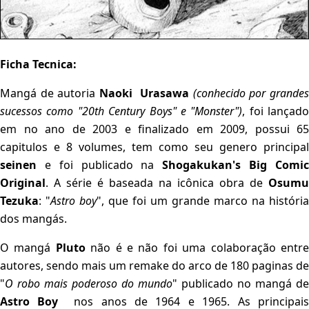
Ficha Tecnica:
Mangá de autoria
Naoki Urasawa
(conhecido por grandes
sucessos como "20th Century Boys" e "Monster")
, foi lançado
em no ano de 2003 e finalizado em 2009, possui 65
capitulos e 8 volumes, tem como seu genero principal
seinen
e foi publicado na
Shogakukan's
Big Comi
Original
. A série é baseada na icônica obra de
Osumu
Tezuka
: "
Astro
boy
", que foi um grande marco na história
dos mangás.
O mangá
Pluto
não é e não foi uma colaboração entr
autores, sendo mais um remake do arco de 180 paginas de
"
O
robo mais poderoso do mundo
" publicado no mangá de
Astro
Boy
nos anos de 1964 e 1965. As principai