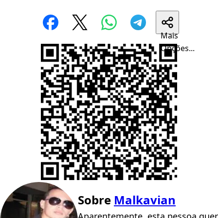
Mais
Opções...
Sobre
Malkavian
Aparentemente, esta pessoa quer