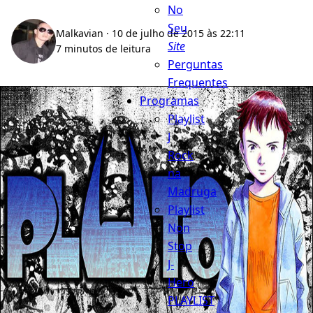
No
Seu
Malkavian
· 10 de julho de 2015 às 22:11
Site
7 minutos de leitura
Perguntas
Frequentes
Programas
Playlist
J
Rock
na
Madruga
Playlist
Non
Stop
J-
Hero
PLAYLIST