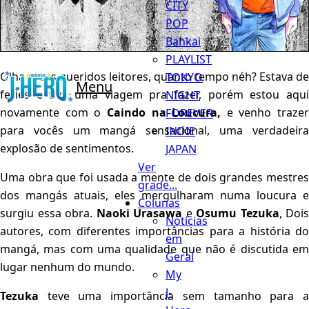
CITY
POP
Bankai
PLAYLIST
Olha meus queridos leitores, quanto tempo néh? Estava de
TOKYO
Menu
feries e tive uma viagem pra fazer, porém estou aqui
NIGHT
novamente com o
Caindo na Loucura,
e venho trazer
FOREVER
para vocês um mangá sensacional, uma verdadeira
INDIE
explosão de sentimentos.
JAPAN
Ver
Uma obra que foi usada a mente de dois grandes mestres
grade...
dos mangás atuais, eles mergulharam numa loucura e
Colunas
surgiu essa obra.
Naoki Urasawa
e
Osumu
Tezuka
, Dois
Notícias
autores, com diferentes importâncias para a história do
em
mangá, mas com uma qualidade que não é discutida em
Geral
lugar nenhum do mundo.
My
J-
Tezuka
teve uma importância sem tamanho para a