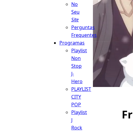
No
Seu
Site
Perguntas
Frequentes
Programas
Playlist
Non
Stop
J-
Hero
PLAYLIST
CITY
POP
Fr
Playlist
J
Rock