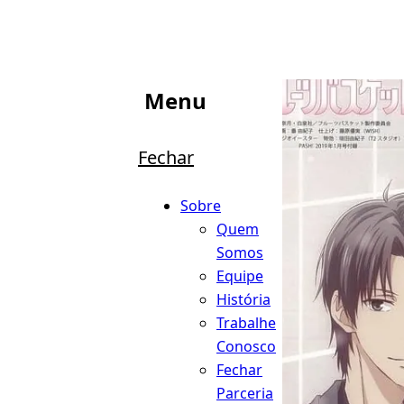
Menu
Fechar
Sobre
Quem
Somos
Equipe
História
Trabalhe
Conosco
Fechar
Parceria