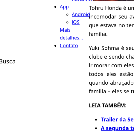
App
Tohru Honda é uma
Android
incomodar seu av
iOS
que estava no ter
Mais
família.
detalhes...
Contato
Yuki Sohma é seu
clube e sendo ch
Busca
ir morar com eles
todos eles estã
quando abraçado
família – eles se
LEIA TAMBÉM:
Trailer da 
A segunda t