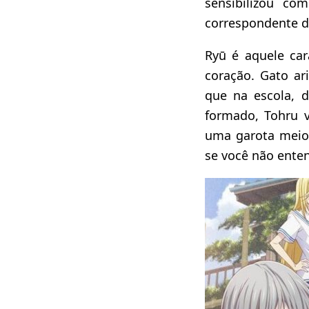
sensibilizou co
correspondente do
Ryū é aquele ca
coração. Gato ar
que na escola, 
formado, Tohru 
uma garota meio
se você não enten