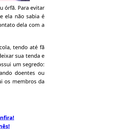
 órfã. Para evitar
e ela não sabia é
contato dela com a
ola, tendo até fã
eixar sua tenda e
possui um segredo:
uando doentes ou
ui os membros da
nfira!
mês!