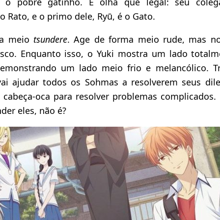
m o pobre gatinho. E olha que legal: seu cole
 Rato, e o primo dele, Ryū, é o Gato.
ra meio
tsundere
. Age de forma meio rude, mas 
isco. Enquanto isso, o Yuki mostra um lado totalm
demonstrando um lado meio frio e melancólico. T
vai ajudar todos os Sohmas a resolverem seus di
 cabeça-oca para resolver problemas complicados.
der eles, não é?