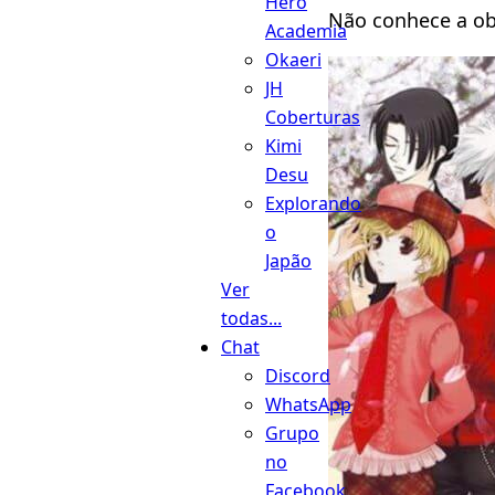
Hero
Não conhece a ob
Academia
Okaeri
JH
Coberturas
Kimi
Desu
Explorando
o
Japão
Ver
todas...
Chat
Discord
WhatsApp
Grupo
no
Facebook