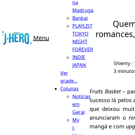
na
Madruga
Bankai
Quem 
PLAYLIST
romances,
TOKYO
Menu
NIGHT
FOREVER
INDIE
Shiemy
· 
JAPAN
3 minutos
Ver
grade...
Colunas
Fruits Basket
– par
Notícias
sucesso lá pelos
em
que deixou muit
Geral
anunciaram o
re
My
mangá e com
upg
J-