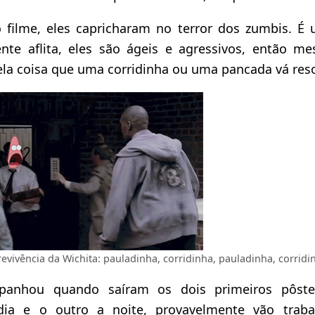
 filme, eles capricharam no terror dos zumbis. É
nte aflita, eles são ágeis e agressivos, então 
la coisa que uma corridinha ou uma pancada vá reso
evivência da Wichita: pauladinha, corridinha, pauladinha, corridi
anhou quando saíram os dois primeiros pôs
dia e o outro a noite, provavelmente vão trab