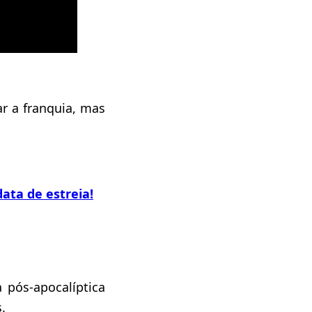
r a franquia, mas
ata de estreia!
 pós-apocalíptica
.