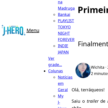
na
Primei
Madruga
Bankai
PLAYLIST
TOKYO
Menu
NIGHT
FOREVER
Finalment
INDIE
JAPAN
Ver
grade...
Wichita
· 
Colunas
2 minutos
Notícias
em
Olá, terráqueos!
Geral
My
Saiu o
trailer
de
J-
chão.