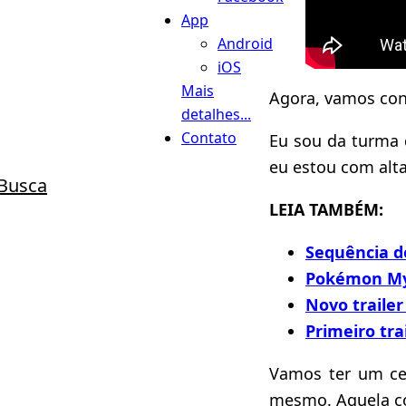
App
Android
iOS
Mais
Agora, vamos conv
detalhes...
Contato
Eu sou da turma 
eu estou com alt
Busca
LEIA TAMBÉM:
Sequência 
Pokémon Mys
Novo traile
Primeiro tra
Vamos ter um cen
mesmo. Aquela co