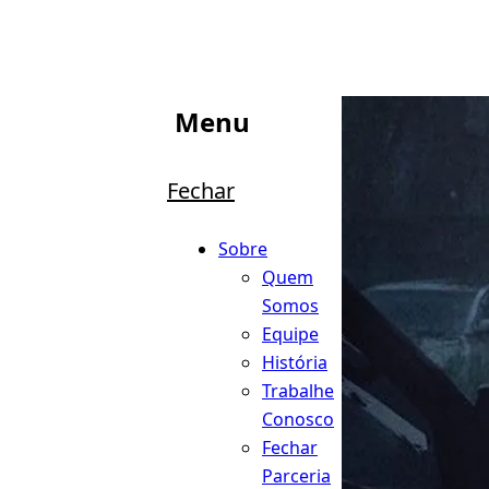
Menu
Fechar
Sobre
Quem
Somos
Equipe
História
Trabalhe
Conosco
Fechar
Parceria