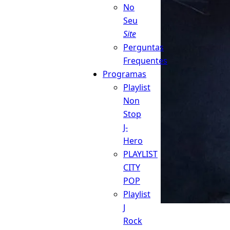
No
Seu
Site
Perguntas
Frequentes
Programas
Playlist
Non
Stop
J-
Hero
PLAYLIST
CITY
POP
Playlist
J
Rock