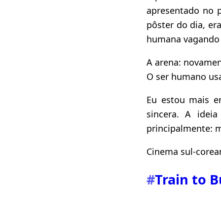
apresentado no p
pôster do dia, er
humana vagando e
A arena: novame
O ser humano usa
Eu estou mais e
sincera. A ide
principalmente: 
Cinema sul-corea
#
Train to 