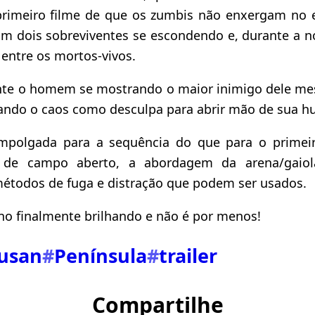
rimeiro filme de que os zumbis não enxergam no e
am dois sobreviventes se escondendo e, durante a n
ntre os mortos-vivos.
nte o homem se mostrando o maior inimigo dele me
ndo o caos como desculpa para abrir mão de sua h
mpolgada para a sequência do que para o primeiro
ia de campo aberto, a abordagem da arena/gaio
métodos de fuga e distração que podem ser usados.
no finalmente brilhando e não é por menos!
Busan
#
Península
#
trailer
Compartilhe