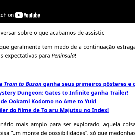
ersar sobre o que acabamos de assistir.
que geralmente tem medo de a continuação estraga
as expectativas para
Península
!
de
Train to Busan
ganha seus primeiros pôsteres e d
tery Dungeon: Gates to Infinite ganha Trailer!
r de Ookami Kodomo no Ame to Yuki
iler do filme de To aru Majutsu no Index!
ário mais amplo para ser explorado, aquela coisa
isa “um monte de possibilidades”, só que medonhas