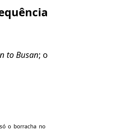
sequência
in to Busan
; o
só o borracha no