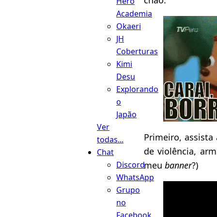
Hero
Academia
Okaeri
JH
Coberturas
Kimi
Desu
Explorando
o
Japão
Ver
Primeiro, assista
todas...
de violência, ar
Chat
meu
banner
?)
Discord
WhatsApp
Grupo
no
Facebook