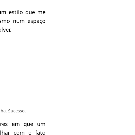
 um estilo que me
mesmo num espaço
lver.
nha. Sucesso.
teres em que um
alhar com o fato