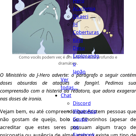
Hero
Academia
Okaeri
JH
Coberturas
Kimi
Desu
Explorando
Como vocês podem ver, é um anime muito profundo e
dramático.
o
Japão
O Ministério da J-Hero adverte: o parágrafo a seguir contém
Ver
doses absurdas de ataques de
fangirl
. Pedimos su
todas...
compreensão com a histeria da redatora, que adora exagerar
Chat
nas doses de ironia.
Discord
WhatsApp
Vejam bem, eu até compreendo que existem pessoas que
Grupo
não gostam de queijo, bolo ou filhotinhos (apesar de
no
acreditar que estes seres possuam algum traço de
Facebook
psicopatia ou ausência de alma), mas só existe um tipo de