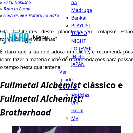
na
Yū Yū Hakusho
Train to Busan
Madruga
Flu
/
A Gripe
e
Hotaru no Haka
Bankai
PLAYLIST
Olá, habitantes deste planetinha em colapso! Estão
TOKYO
Menu
tomando suas vitaminas?
NIGHT
FOREVER
É claro que a tia que adora um clichê, e recomendações
INDIE
iriam fazer a matéria clichê de recomendações para passar
JAPAN
o tempo nesta quarentena.
Ver
grade...
Fullmetal Alchemist
clássico e
Colunas
Notícias
Fullmetal Alchemist:
em
Brotherhood
Geral
My
J-