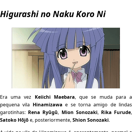
Higurashi no Naku Koro Ni
Era uma vez
Keiichi Maebara
, que se muda para 
pequena vila
Hinamizawa
e se torna amigo de lindas
garotinhas:
Rena Ryūgū
,
Mion Sonozaki
,
Rika Furude
Satoko Hōjō
e, posteriormente,
Shion Sonozaki
.