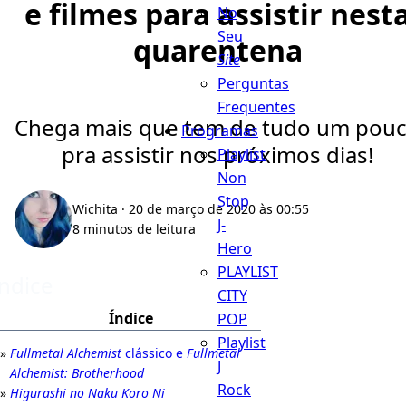
e filmes para assistir nest
No
Seu
quarentena
Site
Perguntas
Frequentes
Chega mais que tem de tudo um pou
Programas
pra assistir nos próximos dias!
Playlist
Non
Stop
Wichita
· 20 de março de 2020 às 00:55
J-
8 minutos de leitura
Hero
PLAYLIST
Índice
CITY
Índice
POP
Playlist
Fullmetal Alchemist
clássico e
Fullmetal
J
Alchemist: Brotherhood
Rock
Higurashi no Naku Koro Ni