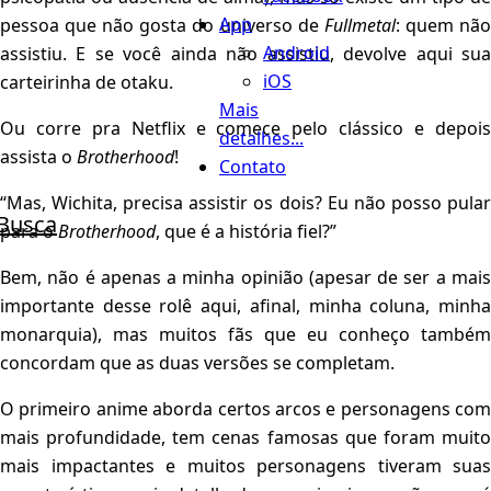
App
pessoa que não gosta do universo de
Fullmetal
: quem nã
Android
assistiu. E se você ainda não assistiu, devolve aqui sua
iOS
carteirinha de otaku.
Mais
Ou corre pra Netflix e comece pelo clássico e depois
detalhes...
assista o
Brotherhood
!
Contato
“Mas, Wichita, precisa assistir os dois? Eu não posso pular
Busca
para o
Brotherhood
, que é a história fiel?”
Bem, não é apenas a minha opinião (apesar de ser a mais
importante desse rolê aqui, afinal, minha coluna, minha
monarquia), mas muitos fãs que eu conheço também
concordam que as duas versões se completam.
O primeiro anime aborda certos arcos e personagens com
mais profundidade, tem cenas famosas que foram muito
mais impactantes e muitos personagens tiveram suas