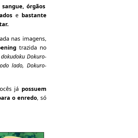
 sangue, órgãos
lados
e
bastante
tar.
ada nas imagens,
ening
trazida no
ki dokudoku Dokuro-
odo lado, Dokuro-
vocês já
possuem
ara o enredo
, só