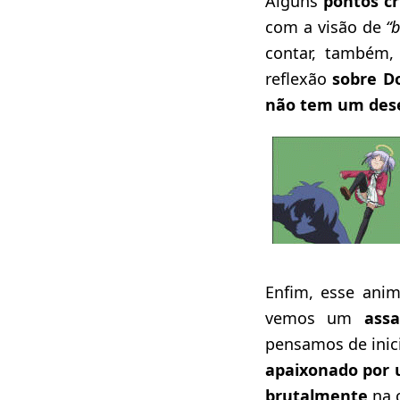
Alguns
pontos cr
com a visão de
“
contar, também
reflexão
sobre D
não tem um dese
Enfim, esse ani
vemos um
assa
pensamos de inic
apaixonado por 
brutalmente
na 