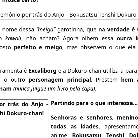
 nome dessa
“meiga”
garotinha, que na
verdade é 
o
kawaii
, não acham? Agora olhem essa
outra 
osto
perfeito e meigo
, mas observem o que el
rramenta é
Excaliborg
e a Dokuro-chan utiliza-a para
 o outro
personagem principal.
Prestem
bem a
anam
(nunca julgue um livro pela capa)
.
Partindo para o que interessa...
Senhoras e senhores, menin
todas as idades
, apresentam
anime
Bokusatsu Tenshi Do