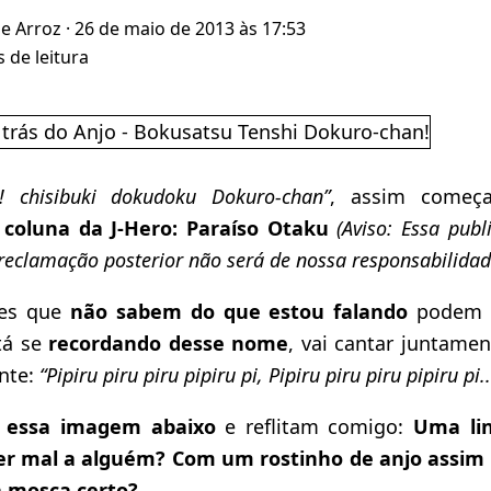
de Arroz
· 26 de maio de 2013 às 17:53
 de leitura
i! chisibuki dokudoku Dokuro-chan”
, assim começ
 coluna da J-Hero: Paraíso Otaku
(Aviso: Essa pub
 reclamação posterior não será de nossa responsabilidad
es que
não sabem do que estou falando
podem a
tá se
recordando desse nome
, vai cantar juntame
ante:
“Pipiru piru piru pipiru pi, Pipiru piru piru pipiru pi..
 essa imagem abaixo
e reflitam comigo:
Uma li
zer mal a alguém? Com um rostinho de anjo assim 
 mosca certo?