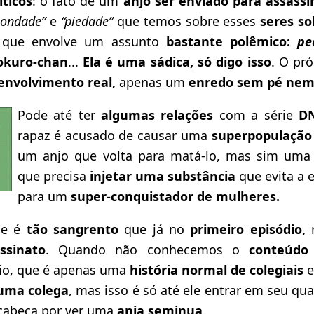
íticos
: o fato de um
anjo ser enviado para assass
bondade”
e
“piedade”
que temos sobre esses
seres so
, que envolve um assunto
bastante polêmico:
pe
okuro-chan
...
Ela é uma sádica, só digo isso
. O pr
nvolvimento real,
apenas um
enredo sem pé nem
Pode até ter
algumas relações
com a série
DN
rapaz é acusado de causar uma
superpopulação
um anjo que volta para matá-lo, mas sim uma 
que precisa
injetar uma substância
que evita a 
para um
super-conquistador de mulheres.
me é
tão sangrento
que já no
primeiro episódio,
n
ssinato
. Quando não conhecemos o
conteúdo 
io, que é apenas uma
história normal de colegiais
uma colega
, mas isso é só até ele entrar em seu qua
cabeça por ver uma
anja seminua
.