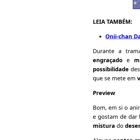
LEIA TAMBÉM:
Onii-chan Da
Durante a tra
engraçado
e
m
possibilidade
des
que se mete em
Preview
Bom, em si o ani
e gostam de dar
mistura
do
dese