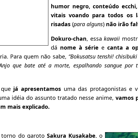
humor negro, conteúdo ecchi,
vitais voando para todos os 
risadas
(
para alguns
)
não irão fal
Dokuro-chan
, essa
kawaii
mostr
dá
nome à série
e
canta a op
éria. Para quem não sabe,
“Bokusatsu tenshi! chisibu
Anjo que bate até a morte, espalhando sangue por t
 que
já apresentamos
uma das protagonistas e 
uma idéia do assunto tratado nesse anime,
vamos p
m mais explicado.
 torno do garoto
Sakura Kusakabe
, o