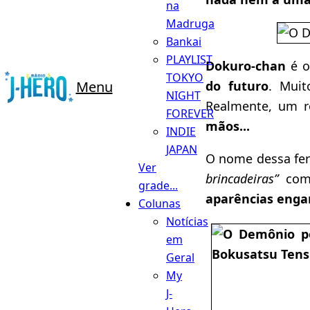
na
Madruga
Bankai
PLAYLIST
Dokuro-chan
é o
TOKYO
do futuro
. Muit
Menu
NIGHT
Realmente, um r
FOREVER
mãos...
INDIE
JAPAN
O nome dessa fe
Ver
brincadeiras”
com
grade...
aparências eng
Colunas
Notícias
em
Geral
My
J-