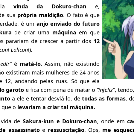
la
vinda da Dokuro-chan
e,
 de sua
própria maldição
. O fato é que
verdade, é um
anjo enviado do futuro
kura
de criar uma
máquina
em que
s parariam de crescer a partir dos
12
con! Lolicon!
).
edir”
é
matá-lo
. Assim, não existindo
ão existiram mais mulheres de 24 anos
e 12, andando pelas ruas. Só que ela
do garoto
e fica com pena de matar o
“infeliz”
, tendo
unto
a ele e tentar desviá-lo, de
todas as formas
, 
) que o
levariam a criar tal máquina.
 vida de
Sakura-kun e Dokuro-chan
, onde em
ca
de assassinato
e
ressuscitação
. Ops,
me esquec