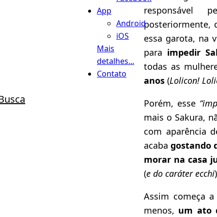
responsável pe
App
Android
posteriormente,
iOS
essa garota, na 
Mais
para
impedir Sa
detalhes...
todas as mulhere
Contato
anos
(
Lolicon! Loli
Busca
Porém, esse
“imp
mais o Sakura, n
com aparência d
acaba
gostando 
morar na casa j
(
e do caráter ecchi
Assim começa a
menos,
um ato 