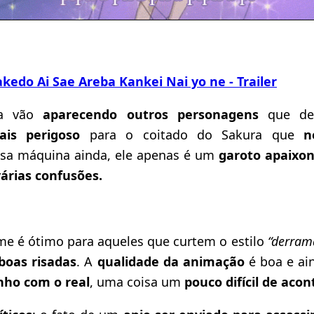
kedo Ai Sae Areba Kankei Nai yo ne - Trailer
ma vão
aparecendo outros personagens
que de
ais perigoso
para o coitado do Sakura que
n
sa máquina ainda, ele apenas é um
garoto apaixon
várias confusões.
me é ótimo para aqueles que curtem o estilo
“derram
boas risadas
. A
qualidade da animação
é boa e ai
nho com o real
, uma coisa um
pouco difícil de acon