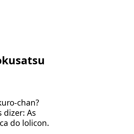
okusatsu
kuro-chan?
 dizer: As
a do lolicon.