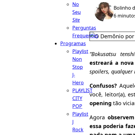
No
Bolinho 
Seu
6 minutos
Site
Perguntas
Frequentes
Programas
Playlist
“Bokusatsu tensh
Non
estreará a nova
Stop
spoilers, qualquer
J-
Hero
Confusos?
Aquel
PLAYLIST
você, leitor(a), es
CITY
opening
tão vici
POP
Playlist
Agora
observem
J
essa poderia fa
Rock
nada nem a uma