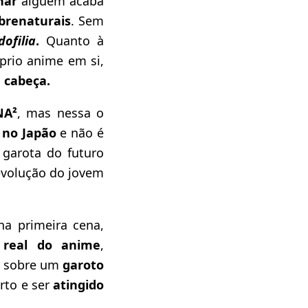
inar
alguém acaba
brenaturais
. Sem
dofilia
.
Quanto à
óprio anime em si,
 cabeça.
A²
, mas nessa o
 no Japão
e não é
garota do futuro
evolução do jovem
a primeira cena,
real do anime
,
e sobre um
garoto
rto e ser
atingido