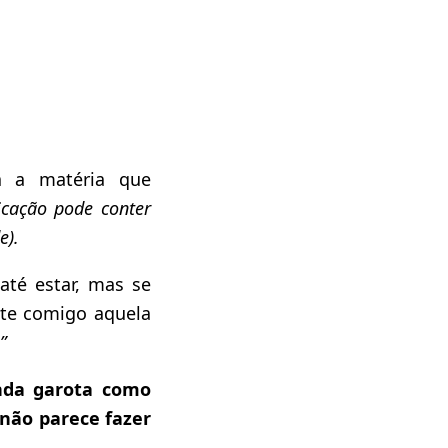
a a matéria que
licação pode conter
e).
té estar, mas se
nte comigo aquela
”
nda garota como
não parece fazer