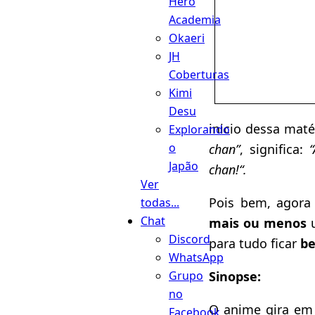
Hero
Academia
Okaeri
JH
Coberturas
Kimi
Desu
inicio dessa mat
Explorando
o
chan”
, significa:
“
Japão
chan!“.
Ver
Pois bem, agora
todas...
Chat
mais ou menos
Discord
para tudo ficar
be
WhatsApp
Sinopse:
Grupo
no
O anime gira em
Facebook