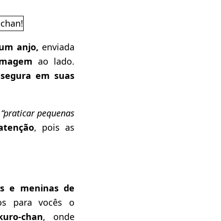
um anjo,
enviada
imagem
ao lado.
a
segura em suas
“praticar pequenas
tenção
, pois as
os e meninas de
os para vocês o
kuro-chan
, onde