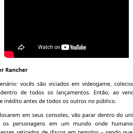
er Rancher
enário: vocês são viciados em videogame, coleci
 dentro de todos os lançamentos. Então, ao ven
inédito antes de todos os outros no público.
olocarem em seus consoles, vão parar dentro do uni
om os personagens em um mundo onde humano
esses retirados de discos em templos – sendo qu