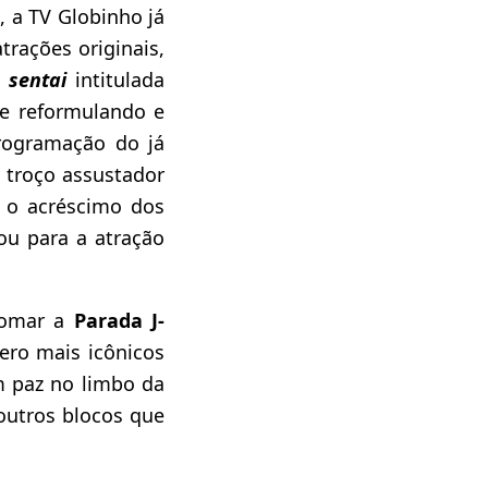
 a TV Globinho já
atrações originais,
 sentai
intitulada
se reformulando e
rogramação do já
troço assustador
 o acréscimo dos
tou para a atração
etomar a
Parada J-
ero mais icônicos
m paz no limbo da
outros blocos que