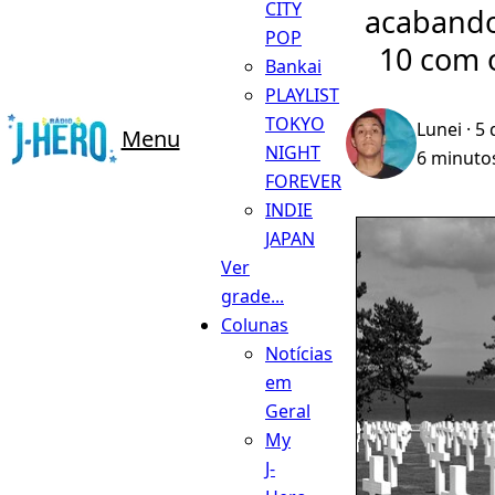
CITY
acabando
POP
10 com o
Bankai
PLAYLIST
TOKYO
Lunei
· 5
Menu
NIGHT
6 minutos
FOREVER
INDIE
JAPAN
Ver
grade...
Colunas
Notícias
em
Geral
My
J-