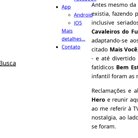
Antes mesmo da g
App
existia, fazendo
Android
inclusive seriad
iOS
Mais
Cavaleiros do F
detalhes...
adaptando-se ao
Contato
citado
Mais Você
- e até divertid
Busca
fatídicos
Bem Es
infantil foram as
Reclamações e ab
Hero
e reunir aq
ao me referir à 
nostalgia, ao la
se foram.