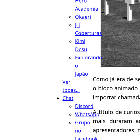
Hero
Academia
Okaeri
JH
Coberturas
Kimi
Desu
Explorando
o
Japão
Como Já era de se
Ver
o bloco animado
todas...
importar chama
Chat
Discord
A título de curi
WhatsApp
mais duraram ao
Grupo
apresentadores, m
no
Facebook