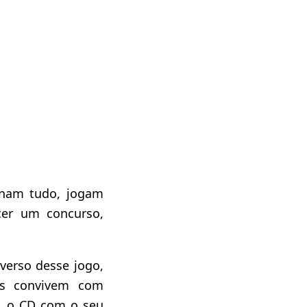
onam tudo, jogam
cer um concurso,
verso desse jogo,
s convivem com
e, o CD com o seu