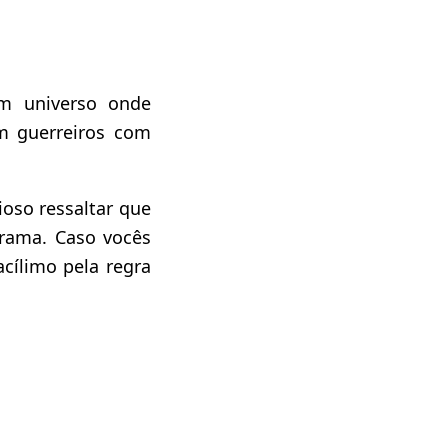
m universo onde
m guerreiros com
oso ressaltar que
grama. Caso vocês
acílimo pela regra