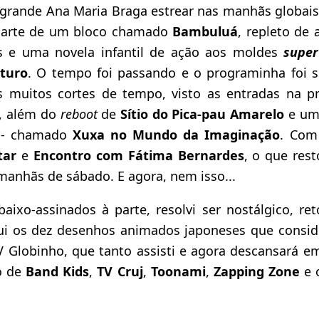
rande Ana Maria Braga estrear nas manhãs globais,
 parte de um bloco chamado
Bambuluá
, repleto de 
os e uma novela infantil de ação aos moldes
super
uturo
. O tempo foi passando e o programinha foi 
s muitos cortes de tempo, visto as entradas na p
, além do
reboot
de
Sítio do Pica-pau Amarelo
e um 
o - chamado
Xuxa no Mundo da Imaginação
. Com
tar
e
Encontro com Fátima Bernardes
, o que res
 manhãs de sábado. E agora, nem isso...
aixo-assinados à parte, resolvi ser nostálgico, r
ui os dez desenhos animados japoneses que consid
TV Globinho, que tanto assisti e agora descansará e
do de
Band Kids
,
TV Cruj
,
Toonami
,
Zapping Zone
e 