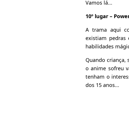
Vamos lá...
10º lugar – Powe
A trama aqui c
existiam pedras
habilidades mági
Quando criança, 
o anime sofreu v
tenham o interess
dos 15 anos...