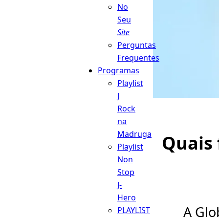
No
Seu
Site
Perguntas
Frequentes
Programas
Playlist
J
Rock
na
Madruga
Quais 
Playlist
Non
Stop
J-
Hero
A Glo
PLAYLIST