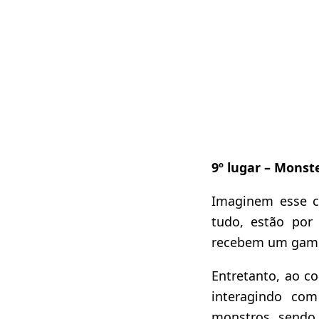
9º lugar – Monst
Imaginem esse c
tudo, estão por
recebem um game 
Entretanto, ao c
interagindo c
monstros, sendo 