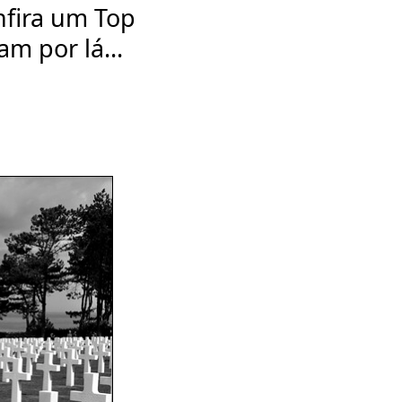
nfira um Top
m por lá...