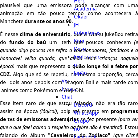
Hero
plausível que uma emissora pode alcançar com uma
Academia
animação em tão pouco tempo como acontecera à
Okaeri
Manchete
durante os anos 90.
JH
Coberturas
É nesse
clima de aniversário
, que a Otaku JukeBox retir
Kimi
do
fundo do baú
um item que poucos conhecem
(
Desu
quando digo poucos me refiro a colecionadores, fanáticos e a
Explorando
honorável velha guarda, que ainda eram crianças naquela
o
época)
mais que representa
o quão longe foi a febre po
Japão
CDZ.
Algo que só se repetiu, na mesma proporção, cerca
Ver
de dois anos depois com Dragom Ball e mais tarde com
todas...
animes como Pokémom e Yugi-Oh!.
Chat
Esse item raro de que estou falando, não era tão raro
Discord
assim na época
(lógico!)
, pois até mesmo em
programas
WhatsApp
de tvs de emissoras adversárias
se fez presente
(para ver
Grupo
que o que falei acima a respeito da febre não é mentira!)
. Esto
no
falando do álbum
"Cavaleiros do Zodíaco"
(que clich
Facebook