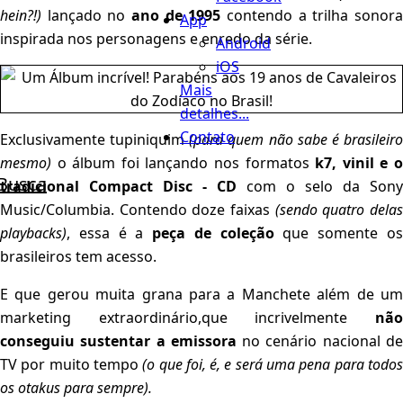
hein?!)
lançado no
ano de 1995
contendo a trilha sonor
App
inspirada nos personagens e enredo da série.
Android
iOS
Mais
detalhes...
Contato
Exclusivamente tupiniquim
(para quem não sabe é brasileir
mesmo)
o álbum foi lançando nos formatos
k7, vinil e 
Busca
tradicional Compact Disc - CD
com o selo da Sony
Music/Columbia. Contendo doze faixas
(sendo quatro dela
playbacks)
, essa é a
peça de coleção
que somente o
brasileiros tem acesso.
E que gerou muita grana para a Manchete além de um
marketing extraordinário,que incrivelmente
não
conseguiu sustentar a emissora
no cenário nacional d
TV por muito tempo
(o que foi, é, e será uma pena para todo
os otakus para sempre).