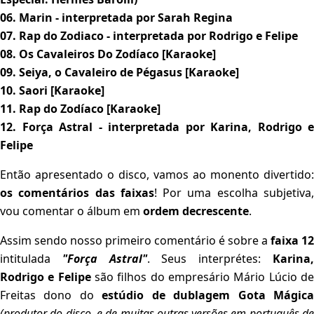
06. Marin - interpretada por Sarah Regina
07. Rap do Zodiaco - interpretada por Rodrigo e Felipe
08. Os Cavaleiros Do Zodíaco [Karaoke]
09. Seiya, o Cavaleiro de Pégasus [Karaoke]
10. Saori [Karaoke]
11. Rap do Zodíaco [Karaoke]
12. Força Astral - interpretada por Karina, Rodrigo e
Felipe
Então apresentado o disco, vamos ao monento divertido:
os comentários das faixas
! Por uma escolha subjetiva
vou comentar o álbum em
ordem decrescente
.
Assim sendo nosso primeiro comentário é sobre a
faixa 12
intitulada
"Força Astral"
. Seus interprétes:
Karina
Rodrigo e Felipe
são filhos do empresário Mário Lúcio d
Freitas dono do
estúdio de dublagem Gota Mágic
(produtor do disco, e de muitas outras versões em português de