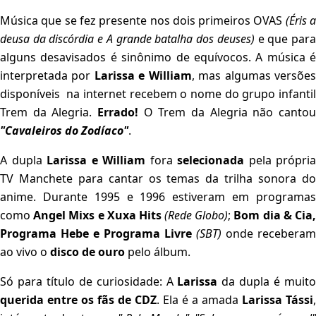
Música que se fez presente nos dois primeiros OVAS
(Éris 
deusa da discórdia e A grande batalha dos deuses)
e que par
alguns desavisados é sinônimo de equívocos. A música é
interpretada por
Larissa e William
, mas algumas versõe
disponíveis na internet recebem o nome do grupo infantil
Trem da Alegria.
Errado!
O Trem da Alegria não canto
"Cavaleiros do Zodíaco"
.
A dupla
Larissa e William
fora
selecionada
pela própria
TV Manchete para cantar os temas da trilha sonora do
anime. Durante 1995 e 1996 estiveram em programas
como
Angel Mixs e Xuxa Hits
(Rede Globo)
;
Bom dia & Cia
Programa Hebe e Programa Livre
(SBT)
onde receberam
ao vivo o
disco de ouro
pelo álbum.
Só para título de curiosidade: A
Larissa
da dupla é muit
querida entre os fãs de CDZ
. Ela é a amada
Larissa Tássi
,