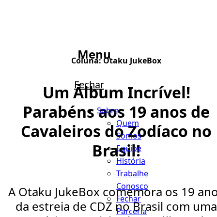
Menu
Coluna:
Otaku JukeBox
Fechar
Um Álbum Incrível!
Parabéns aos 19 anos de
Sobre
Quem
Cavaleiros do Zodíaco no
Somos
Brasil!
Equipe
História
Trabalhe
Conosco
A Otaku JukeBox comemora os 19 an
Fechar
da estreia de CDZ no Brasil com uma
Parceria