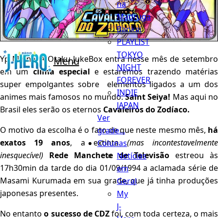
na
Madruga
Bankai
PLAYLIST
TOKYO
Yp Minna! A Otaku JukeBox entra nesse mês de setembro
Menu
NIGHT
em um
clima especial
e estaremos trazendo matéria
FOREVER
super empolgantes sobre elementos ligados a um dos
INDIE
animes mais famosos no mundo:
Saint Seiya!
Mas aqui n
JAPAN
Brasil eles serão os eternos
Cavaleiros do Zodíaco.
Ver
O motivo da escolha é o fato de que neste mesmo mês,
há
grade...
exatos 19 anos
, a extinta
(mas incontestavelment
Colunas
inesquecível)
Rede Manchete de Televisão
estreou às
Notícias
17h30min da tarde do dia 01/09/1994 a aclamada série de
em
Masami Kurumada em sua grade, que já tinha produções
Geral
japonesas presentes.
My
J-
No entanto
o sucesso de CDZ
foi, com toda certeza, o mai