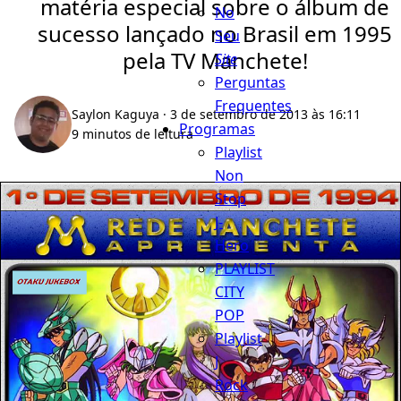
matéria especial sobre o álbum de
No
sucesso lançado no Brasil em 1995
Seu
pela TV Manchete!
Site
Perguntas
Frequentes
Saylon Kaguya
· 3 de setembro de 2013 às 16:11
Programas
9 minutos de leitura
Playlist
Non
Stop
J-
Hero
PLAYLIST
CITY
POP
Playlist
J
Rock