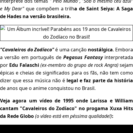
intérprete dos temas
" Pelo Mundo", "Sob o mesmo céu azul
e My Dear"
que compõem a trilh
a de Saint Seiya: A Sag
de Hades na versão brasileira.
"Cavaleiros do Zodíaco"
é uma canção
nostálgica
. Embor
a versão em português de
Pegasus Fantasy
interpretada
por
Edu Falaschi
(ex-membro do grupo de rock Angra)
seja
épicas e cheias de significados para os fãs, não tem como
dizer que essa música não é
legal e faz parte da históri
de anos que o anime conquistou no Brasil.
Veja agora um vídeo de 1995 onde Larissa e William
cantam "Cavaleiros do Zodíaco" no progama Xuxa Hits
da Rede Globo
(o vídeo está em péssima qualidade!)
: