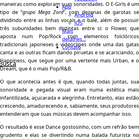
maneiras como exploram suas sonoridades. O E-Girls é um
App
tipo de “
grupo Mega Zord
”, com dezenas de garotas s
Android
dividindo entre as linhas vocais e o balé, além de possuir
iOS
três subunidades bem distintas entre si: o Flower, que
Mais
aposta num Pop/Rock com elementos folclóricos
detalhes...
tradicionais japoneses e videoclipes onde uma das gatas
Contato
canta e as outras ficam dando piruetas e se acariciando, o
Happiness, que segue por uma vertente mais Urban, e o
Busca
Dream, que é o mais Pop/R&B.
O que acontecia antes é que, quando todas juntas, sua
sonoridade e pegada visual eram numa estética mais
infantilizada, açucarada e alegrinha. Entretanto, elas estão
crescendo, amadurecendo e, sabiamente, seus produtores
entenderam que suas músicas devem acompanhar isso.
O resultado é esse Dance gostosinho, com um refrão bem
grudento e elas se divertindo numa balada futurista no