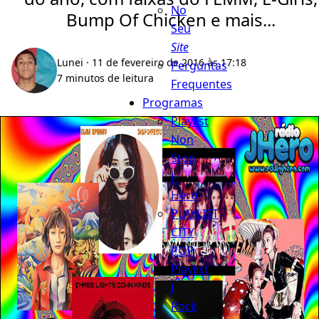
No
Bump Of Chicken e mais...
Seu
Site
Lunei
· 11 de fevereiro de 2016 às 17:18
Perguntas
7 minutos de leitura
Frequentes
Programas
Playlist
Non
Stop
J-
Hero
PLAYLIST
CITY
POP
Playlist
J
Rock