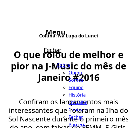
Menu
Coluna:
Na Lupa do Lunei
Fechar
O que rolou de melhor e
pior na J-Music do mês de
Sobre
Quem
Janeiro #2016
Somos
Equipe
História
Confiram os lançamentos mais
Trabalhe
interessantes que rolaram na Ilha d
Conosco
Fechar
Sol Nascente durante o primeiro mê
Parceria
do ano, com faixas do FEMM, E-Girls,