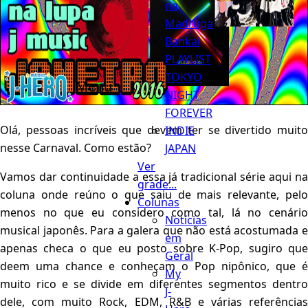
na
Madruga
Bankai
PLAYLIST
TOKYO
Menu
NIGHT
FOREVER
Olá, pessoas incríveis que devem ter se divertido muito
INDIE
nesse Carnaval. Como estão?
JAPAN
Ver
Vamos dar continuidade a essa já tradicional série aqui na
grade...
coluna onde reúno o que saiu de mais relevante, pelo
Colunas
menos no que eu considero como tal, lá no cenário
Notícias
musical japonês. Para a galera que não está acostumada e
em
apenas checa o que eu posto sobre K-Pop, sugiro que
Geral
deem uma chance e conheçam o Pop nipônico, que é
My
muito rico e se divide em diferentes segmentos dentro
J-
dele, com muito Rock, EDM, R&B e várias referências