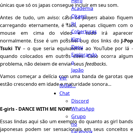
Hero
únicas que só os japas consegue incluir em seu som.
Academia
Okaeri
Antes de tudo, um aviso: caso os
players
abaixo fique
JH
carregando eternamente, é fácil, apenas cliquem com o
Coberturas
mouse em cima do vídeo e tudo irá aparecer
Kimi
normalmente. Esse é um possível bug dos links do
J-Pop
Desu
Tsuki TV
– o que seria equivalente ao YouTube por lá 
Explorando
quando colocados em outros sites. Caso ocorra algum
o
problema, não deixem de enviar seus
feedbacks
.
Japão
Vamos começar a delícia com uma banda de garotas que
Ver
estão crescendo em idade e maturidade sonora...
todas...
Chat
Discord
WhatsApp
E-girls - DANCE WITH ME NOW!
Grupo
Essas lindas aqui são um exemplo do quanto as girl bands
no
japonesas podem ser sensacionais em seus conceitos e
Facebook