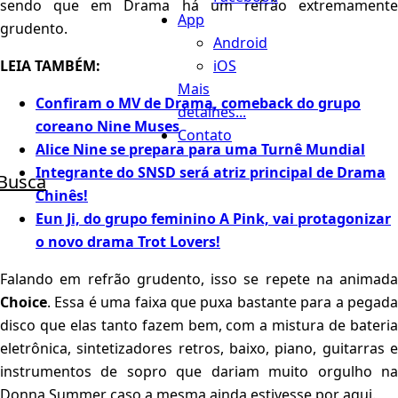
sendo que em Drama há um refrão extremamente
App
grudento.
Android
iOS
LEIA TAMBÉM:
Mais
Confiram o MV de Drama, comeback do grupo
detalhes...
coreano Nine Muses
Contato
Alice Nine se prepara para uma Turnê Mundial
Integrante do SNSD será atriz principal de Drama
Busca
Chinês!
Eun Ji, do grupo feminino A Pink, vai protagonizar
o novo drama Trot Lovers!
Falando em refrão grudento, isso se repete na animada
Choice
. Essa é uma faixa que puxa bastante para a pegada
disco que elas tanto fazem bem, com a mistura de bateria
eletrônica, sintetizadores retros, baixo, piano, guitarras e
instrumentos de sopro que dariam muito orgulho na
Donna Summer caso a mesma ainda estivesse por aqui.