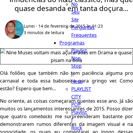
No
quase desanda em tanta doçura...
Seu
Site
Lunei
· 14 de fevereiro de 2015 às 01:23
Perguntas
3 minutos de leitura
Frequentes
Programas
Playlist
Non
Stop
Olá foliões que também não tem paciência alguma pro
J-
carnaval e toda essa baboseira para gringo ver. Como
Hero
estão? Espero que bem...
PLAYLIST
CITY
No oriente, as coisas começaram quentes esse ano. Já são
POP
muitos os lançamentos interessantes de 2015. Posso dizer
Playlist
que quatro
comebacks
me surpreenderam bastante por
J
demonstrarem rumos diferentes da imagem visual e na
Rock
sonoridade, os quais eu comentarei ao longo dessas