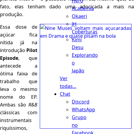
Hero
fato, elas tenham dado uma adocicada a mais na
Academia
produção.
Okaeri
JH
Essa dose de
Coberturas
açúcar fica
Kimi
nítida já na
Desu
introdução
Pilot
Explorando
Episode
, que
o
antecede a
Japão
ótima faixa de
Ver
trabalho que
todas...
leva o mesmo
Chat
nome do EP.
Discord
Ambas são
R&B
WhatsApp
clássicas com
Grupo
instrumentais
no
riquíssimos,
Facebook