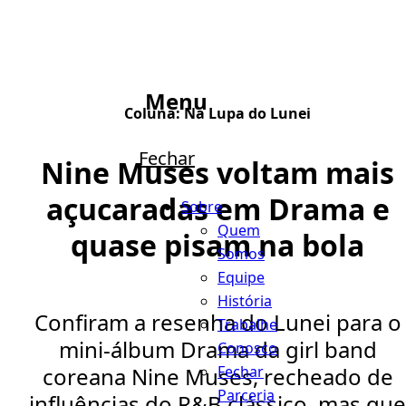
Menu
Coluna:
Na Lupa do Lunei
Fechar
Nine Muses voltam mais
açucaradas em Drama e
Sobre
Quem
quase pisam na bola
Somos
Equipe
História
Confiram a resenha do Lunei para o
Trabalhe
mini-álbum Drama da girl band
Conosco
Fechar
coreana Nine Muses, recheado de
Parceria
influências do R&B clássico, mas que