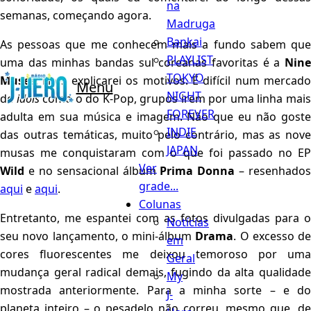
na
semanas, começando agora.
Madruga
Bankai
As pessoas que me conhecem mais a fundo sabem que
PLAYLIST
uma das minhas bandas sul coreanas favoritas é a
Nine
TOKYO
Muses
. Lhes explicarei os motivos. É difícil num mercado
Menu
NIGHT
de
idols
como o do K-Pop, grupos irem por uma linha mai
FOREVER
adulta em sua música e imagem. Não que eu não goste
INDIE
das outras temáticas, muito pelo contrário, mas as nove
JAPAN
musas me conquistaram com o que foi passado no EP
Ver
Wild
e no sensacional álbum
Prima Donna
– resenhados
grade...
aqui
e
aqui
.
Colunas
Entretanto, me espantei com as fotos divulgadas para o
Notícias
seu novo lançamento, o mini-álbum
Drama
. O excesso de
em
cores fluorescentes me deixou temoroso por uma
Geral
mudança geral radical demais, fugindo da alta qualidade
My
mostrada anteriormente. Para a minha sorte – e do
J-
planeta inteiro – o pesadelo não correu, mesmo que, de