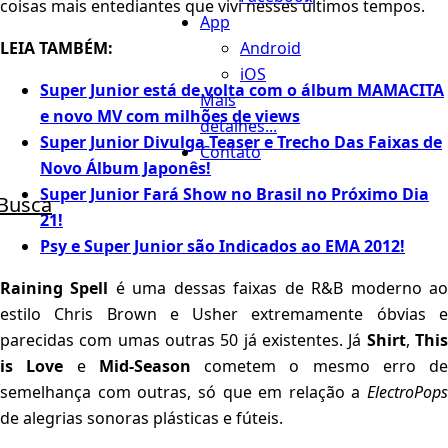
coisas mais entediantes que vivi nesses últimos tempos.
App
Android
LEIA TAMBÉM:
iOS
Super Junior está de volta com o álbum MAMACITA
Mais
e novo MV com milhões de views
detalhes...
Super Junior Divulga Teaser e Trecho Das Faixas de
Contato
Novo Álbum Japonês!
Super Junior Fará Show no Brasil no Próximo Dia
Busca
21!
Psy e Super Junior são Indicados ao EMA 2012!
Raining Spell
é uma dessas faixas de R&B moderno a
estilo Chris Brown e Usher extremamente óbvias e
parecidas com umas outras 50 já existentes. Já
Shirt
,
Thi
is Love
e
Mid-Season
cometem o mesmo erro de
semelhança com outras, só que em relação a
ElectroPops
de alegrias sonoras plásticas e fúteis.