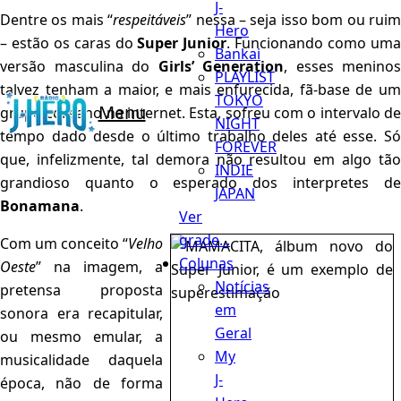
J-
Dentre os mais “
respeitáveis
” nessa – seja isso bom ou rui
Hero
– estão os caras do
Super Junior
. Funcionando como um
Bankai
versão masculina do
Girls’ Generation
, esses meninos
PLAYLIST
talvez tenham a maior, e mais enfurecida, fã-base de um
TOKYO
Menu
grupo coreano na internet. Esta, sofreu com o intervalo de
NIGHT
tempo dado desde o último trabalho deles até esse. Só
FOREVER
que, infelizmente, tal demora não resultou em algo tão
INDIE
grandioso quanto o esperado dos interpretes de
JAPAN
Bonamana
.
Ver
grade...
Com um conceito “
Velho
Colunas
Oeste
” na imagem, a
Notícias
pretensa proposta
em
sonora era recapitular,
Geral
ou mesmo emular, a
My
musicalidade daquela
J-
época, não de forma