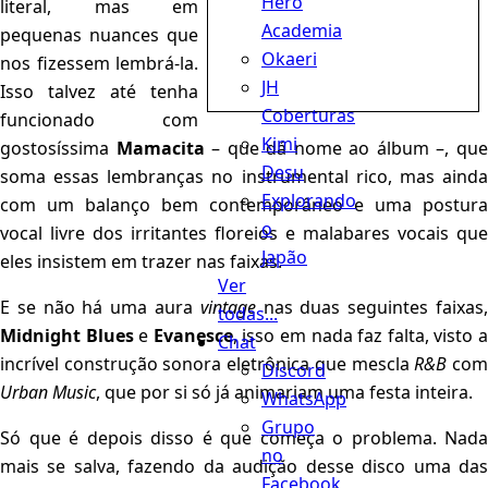
Hero
literal, mas em
Academia
pequenas nuances que
Okaeri
nos fizessem lembrá-la.
JH
Isso talvez até tenha
Coberturas
funcionado com
Kimi
gostosíssima
Mamacita
– que dá nome ao álbum –, qu
Desu
soma essas lembranças no instrumental rico, mas ainda
Explorando
com um balanço bem contemporâneo e uma postura
o
vocal livre dos irritantes floreios e malabares vocais que
Japão
eles insistem em trazer nas faixas.
Ver
E se não há uma aura
vintage
nas duas seguintes faixas
todas...
Midnight Blues
e
Evanesce
, isso em nada faz falta, visto 
Chat
incrível construção sonora eletrônica que mescla
R&B
co
Discord
Urban Music
, que por si só já animariam uma festa inteira.
WhatsApp
Grupo
Só que é depois disso é que começa o problema. Nada
no
mais se salva, fazendo da audição desse disco uma das
Facebook