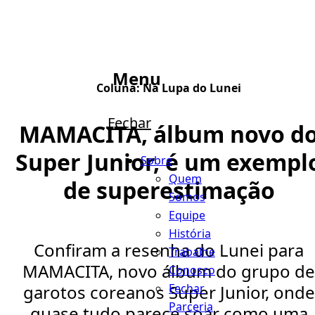
Menu
Coluna:
Na Lupa do Lunei
Fechar
MAMACITA, álbum novo d
Super Junior, é um exempl
Sobre
Quem
de superestimação
Somos
Equipe
História
Confiram a resenha do Lunei para
Trabalhe
MAMACITA, novo álbum do grupo de
Conosco
Fechar
garotos coreanos Super Junior, onde
Parceria
quase tudo parece soar como uma