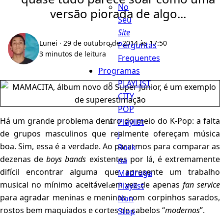
No
versão piorada de algo...
Seu
Site
Lunei
· 29 de outubro de 2014 às 17:50
Perguntas
3 minutos de leitura
Frequentes
Programas
PLAYLIST
CITY
POP
Há um grande problema dentro do meio do K-Pop: a falta
Playlist
de grupos masculinos que realmente ofereçam música
J
boa. Sim, essa é a verdade. Ao pararmos para comparar as
Rock
dezenas de
boys bands
existentes por lá, é extremamente
na
difícil encontrar alguma que apresente um trabalho
Madruga
musical no mínimo aceitável em vez de apenas
fan servic
Playlist
para agradar meninas e meninos com corpinhos sarados,
Non
rostos bem maquiados e cortes de cabelos “
modernos
”.
Stop