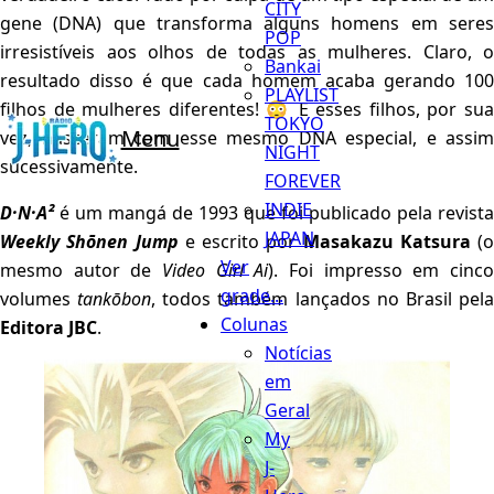
CITY
gene (DNA) que transforma alguns homens em seres
POP
irresistíveis aos olhos de todas as mulheres. Claro, o
Bankai
resultado disso é que cada homem acaba gerando 100
PLAYLIST
filhos de mulheres diferentes! 😳 E esses filhos, por sua
TOKYO
Menu
vez, nasceram com esse mesmo DNA especial, e assim
NIGHT
sucessivamente.
FOREVER
INDIE
D·N·A²
é um mangá de 1993 que foi publicado pela revista
JAPAN
Weekly Shōnen Jump
e escrito por
Masakazu Katsura
(o
Ver
mesmo autor de
Video Girl Ai
). Foi impresso em cinc
grade...
volumes
tankōbon
, todos também lançados no Brasil pel
Colunas
Editora JBC
.
Notícias
em
Geral
My
J-