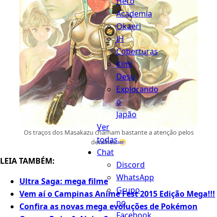
Hero
Academia
Okaeri
JH
Coberturas
Kimi
Desu
Explorando
o
Japão
Ver
Os traços dos Masakazu chamam bastante a atenção pelos
todas...
detalhes. 😁
Chat
LEIA TAMBÉM:
Discord
WhatsApp
Ultra Saga: mega filme
Grupo
Vem aí o Campinas Anime Fest 2015 Edição Mega!!!
no
Confira as novas mega evoluções de Pokémon
Facebook