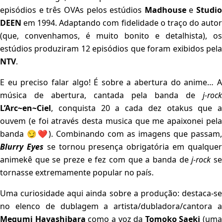
episódios e três OVAs pelos estúdios
Madhouse
e
Studio
DEEN
em 1994. Adaptando com fidelidade o traço do autor
(que, convenhamos, é muito bonito e detalhista), os
estúdios produziram 12 episódios que foram exibidos pela
NTV
.
E eu preciso falar algo! É sobre a abertura do anime… A
música de abertura, cantada pela banda de
j-rock
L’Arc~en~Ciel
, conquista 20 a cada dez otakus que a
ouvem (e foi através desta musica que me apaixonei pela
banda 😏❤️). Combinando com as imagens que passam,
Blurry Eyes
se tornou presença obrigatória em qualque
animekê que se preze e fez com que a banda de
j-rock
s
tornasse extremamente popular no país.
Uma curiosidade aqui ainda sobre a produção: destaca-se
no elenco de dublagem a artista/dubladora/cantora a
Megumi Hayashibara
como a voz da
Tomoko Saeki
(uma