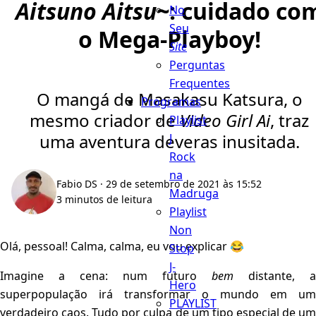
Aitsuno Aitsu~
: cuidado co
No
Seu
o Mega-Playboy!
Site
Perguntas
Frequentes
O mangá de Masakasu Katsura, o
Programas
mesmo criador de
Video Girl Ai
, traz
Playlist
uma aventura deveras inusitada.
J
Rock
na
Fabio DS
· 29 de setembro de 2021 às 15:52
Madruga
3 minutos de leitura
Playlist
Non
Olá, pessoal! Calma, calma, eu vou explicar 😂
Stop
J-
Imagine a cena: num futuro
bem
distante, a
Hero
superpopulação irá transformar o mundo em um
PLAYLIST
verdadeiro caos. Tudo por culpa de um tipo especial de um