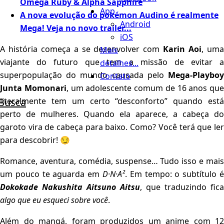
Omega Ruby & Alpha Sapphire
App
A nova evolução do pokémon Audino é realmente
Android
Mega! Veja no novo trailer...
iOS
A história começa a se desenvolver com
Karin Aoi
, um
Mais
viajante do futuro que tem a missão de evitar a
detalhes...
superpopulação do mundo causada pelo
Mega-Playboy
Contato
Junta Momonari
, um adolescente comum de 16 anos que
Busca
literalmente tem um certo “desconforto” quando está
perto de mulheres. Quando ela aparece, a cabeça do
garoto vira de cabeça para baixo. Como? Você terá que ler
para descobrir! 😏
Romance, aventura, comédia, suspense… Tudo isso e mais
um pouco te aguarda em
D·N·A²
. Em tempo: o subtítulo é
Dokokade Nakushita Aitsuno Aitsu
, que traduzindo fica
algo que eu esqueci sobre você
.
Além do mangá, foram produzidos um anime com 12