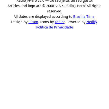
Rádio J-Hero v5.0 — Do seu jeito, do seu gosto!
Articles and logo are © 2008–2026 Rádio J-Hero. All rights
reserved.
All dates are displayed according to
Brasília Time
.
Design by
Elison
. Icons by
Tabler
. Powered by
Netlify
.
Política de Privacidade