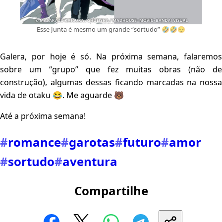
Esse Junta é mesmo um grande “sortudo” 🤣🤣😌
Galera, por hoje é só. Na próxima semana, falaremos
sobre um “grupo” que fez muitas obras (não de
construção), algumas dessas ficando marcadas na nossa
vida de otaku 😂. Me aguarde 🐻
Até a próxima semana!
#
romance
#
garotas
#
futuro
#
amor
#
sortudo
#
aventura
Compartilhe