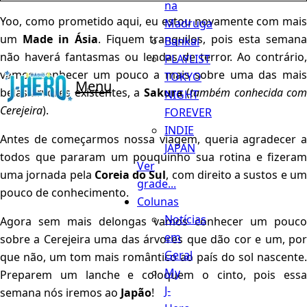
na
Yoo, como prometido aqui, eu estou novamente com mais
Madruga
um
Made in Ásia
. Fiquem tranquilos, pois esta semana
Bankai
não haverá fantasmas ou lendas de terror. Ao contrário,
PLAYLIST
vamos conhecer um pouco a mais sobre uma das mais
TOKYO
Menu
belas árvores existentes, a
Sakura
(
também conhecida co
NIGHT
Cerejeira
).
FOREVER
INDIE
Antes de começarmos nossa viagem, queria agradecer a
JAPAN
todos que pararam um pouquinho sua rotina e fizeram
Ver
uma jornada pela
Coreia do Sul
, com direito a sustos e u
grade...
pouco de conhecimento.
Colunas
Notícias
Agora sem mais delongas vamos conhecer um pouco
em
sobre a Cerejeira uma das árvores que dão cor e um, por
Geral
que não, um tom mais romântico ao país do sol nascente.
My
Preparem um lanche e coloquem o cinto, pois essa
J-
semana nós iremos ao
Japão
!