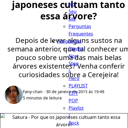
japoneses cultuam tanto
No
Seu
essa árvore?
Site
Perguntas
Frequentes
Depois de levar alguns sustos na
Programas
semana anterior, que tal conhecer u
Playlist
pouco sobre uma das mais belas
Non
Stop
árvores existentes? Venha conferir
J-
curiosidades sobre a Cerejeira!
Hero
PLAYLIST
Fany-chan
· 30 de janeiro de 2015 às 19:49
CITY
5 minutos de leitura
POP
Playlist
J
Rock