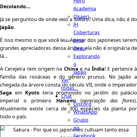
Hero
Decolando...
Academia
Okaeri
Já se perguntou de onde veio a
Sakura
? Uma dica, não é d
JH
Japão
.
Coberturas
É isso mesmo o que você leu. Apesar dos japoneses serem
Kimi
grandes apreciadores dessa árvore, ela não é originária de
Desu
lá...
Explorando
o
A Cerejeira tem origem na
China
e na
Índia
! E pertence 
Japão
família das rosáceas e do gênero prunus. No Japão a
Ver
chegada da árvore consta do século VII, onde o imperador
todas...
Saga
em
Kyoto
teria promovido no jardim do palácio
Chat
imperial o primeiro
Hanami
(
apreciação das flores
)
Discord
Atualmente existe cerca de 300 espécies da planta por
WhatsApp
todo o país.
Grupo
no
Facebook