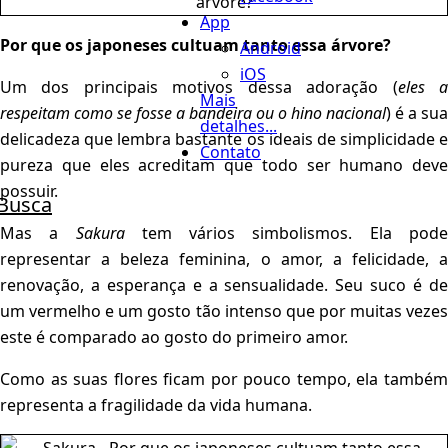
App
Por que os japoneses cultuam tanto essa árvore?
Android
iOS
Um dos principais motivos dessa adoração (
eles 
Mais
respeitam como se fosse a bandeira ou o hino nacional
) é a sua
detalhes...
delicadeza que lembra bastante os ideais de simplicidade e
Contato
pureza que eles acreditam que todo ser humano deve
possuir.
Busca
Mas a
Sakura
tem vários simbolismos. Ela pod
representar a beleza feminina, o amor, a felicidade, a
renovação, a esperança e a sensualidade. Seu suco é de
um vermelho e um gosto tão intenso que por muitas vezes
este é comparado ao gosto do primeiro amor.
Como as suas flores ficam por pouco tempo, ela também
representa a fragilidade da vida humana.