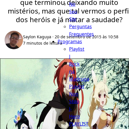
que terminou deixando muito
No
mistérios, mas que tal vermos o perfi
Seu
dos heróis e já matar a saudade?
Site
Perguntas
Frequentes
Saylon Kaguya
· 20 de setembro de 2015 às 10:58
Programas
7 minutos de leitura
Playlist
J
Rock
na
Madruga
Playlist
Non
Stop
J-
Hero
PLAYLIST