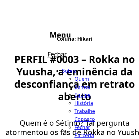
Menu
Coluna:
Hikari
Fechar
PERFIL #0003 – Rokka no
Yuusha, a eminência da
Sobre
Quem
desconfiança em retrato
Somos
aberto
Equipe
História
Trabalhe
Conosco
Quem é o Sétimo? Tal pergunta
Fechar
atormentou os fãs de Rokka no Yuus
Parceria