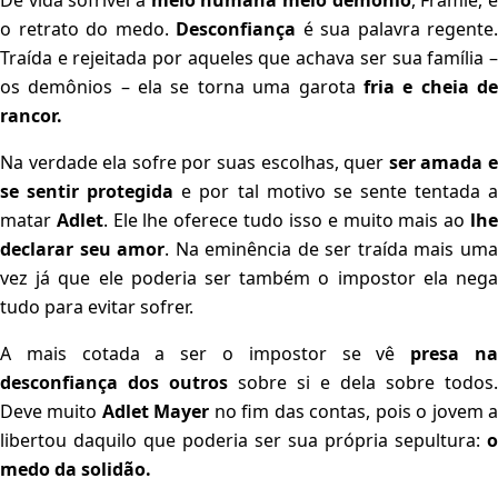
De vida sofrível a
meio humana meio demônio
, Framie, 
o retrato do medo.
Desconfiança
é sua palavra regente.
Traída e rejeitada por aqueles que achava ser sua família –
os demônios – ela se torna uma garota
fria e cheia d
rancor.
Na verdade ela sofre por suas escolhas, quer
ser amada 
se sentir protegida
e por tal motivo se sente tentada 
matar
Adlet
. Ele lhe oferece tudo isso e muito mais ao
lh
declarar seu amor
. Na eminência de ser traída mais um
vez já que ele poderia ser também o impostor ela nega
tudo para evitar sofrer.
A mais cotada a ser o impostor se vê
presa n
desconfiança dos outros
sobre si e dela sobre todos.
Deve muito
Adlet Mayer
no fim das contas, pois o jovem 
libertou daquilo que poderia ser sua própria sepultura:
o
medo da solidão.