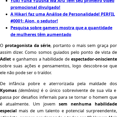
Yuki Yuna Yuusha Wa Aru Tem seu primeiro vídeo
promocional divulgado!
A Hikari faz uma Análise de Personalidade! PERFIL
#0001: Aion, o sedutor!
Pesquisa sobre gamers mostra que a quantidade
de mulheres têm aumentado
O
protagonista da série
, portanto o mais sem graça po
assim dizer. Como somos guiados pelo ponto de vista de
Adlet
e ganhamos a habilidade de
espectador-onisciente
sobre suas ações e pensamentos, logo descobre-se que
ele não pode ser o traídor.
De infância pobre e aterrorizada pela maldade dos
Kyomas
(demônios)
é o único sobrevivente de sua vila e
passa por desafios infernais para se tornar o homem que
é atualmente. Um jovem
sem nenhuma habilidade
especial
mais de um talento e potencial surpreendente,