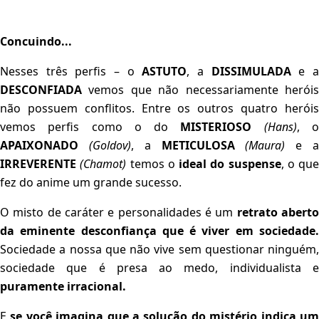
Concuindo...
Nesses três perfis – o
ASTUTO
, a
DISSIMULADA
e 
DESCONFIADA
vemos que não necessariamente heróis
não possuem conflitos. Entre os outros quatro heróis
vemos perfis como o do
MISTERIOSO
(Hans)
, 
APAIXONADO
(Goldov)
, a
METICULOSA
(Maura)
e 
IRREVERENTE
(Chamot)
temos o
ideal do suspense
, o que
fez do anime um grande sucesso.
O misto de caráter e personalidades é um
retrato abert
da eminente desconfiança que é viver em sociedade.
Sociedade a nossa que não vive sem questionar ninguém,
sociedade que é presa ao medo, individualista e
puramente irracional.
E
se você imagina que a solução do mistério indica u