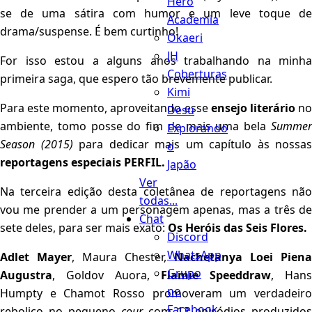
Hero
se de uma sátira com humor e um leve toque de
Academia
drama/suspense. É bem curtinho!
Okaeri
JH
For isso estou a alguns anos trabalhando na minha
Coberturas
primeira saga, que espero tão brevemente publicar.
Kimi
Para este momento, aproveitando esse
ensejo literário
n
Desu
ambiente, tomo posse do fim de mais uma bela
Summer
Explorando
Season (2015)
para dedicar mais um capítulo às nossas
o
reportagens especiais PERFIL.
Japão
Ver
Na terceira edição desta coletânea de reportagens não
todas...
vou me prender a um personagem apenas, mas a três de
Chat
sete deles, para ser mais exato:
Os Heróis das Seis Flores.
Discord
WhatsApp
Adlet Mayer
, Maura Chester,
Nachetanya Loei Piena
Grupo
Augustra
, Goldov Auora,
Flamie Speeddraw
, Hans
no
Humpty e Chamot Rosso promoveram um verdadeiro
Facebook
reboliço no pequeno
cour
com 12 episódios produzidos