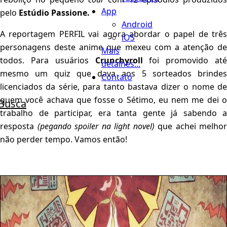
App
pelo
Estúdio Passione.
Android
A reportagem PERFIL vai agora abordar o papel de três
iOS
personagens deste anime que mexeu com a atenção de
Mais
todos. Para usuários
Crunchyroll
foi promovido até
detalhes...
mesmo um quiz que dava aos 5 sorteados brindes
Contato
licenciados da série, para tanto bastava dizer o nome de
quem você achava que fosse o Sétimo, eu nem me dei o
Busca
trabalho de participar, era tanta gente já sabendo a
resposta
(pegando spoiler na light novel)
que achei melhor
não perder tempo. Vamos então!