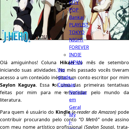
CITY
POP
Bankai
PLAYLIST
TOKYO
Menu
NIGHT
FOREVER
INDIE
JAPAN
Olá amiguinhos! Coluna
Hikari
do mês de setembr
Ver
iniciando suas atividades. No mês passado vocês tiveram
grade...
acesso a um conteúdo inédito: um conto escritor por mim
Colunas
Saylon Kaguya
. Essa foi uma das primeiras tentativa
Notícias
feitas por mim para me enveredar pelo mundo da
em
literatura.
Geral
Para quem é usuário do
Kindle
(e-reader da Amazon)
pod
My
contribuir procurando pelo conto
“O Metrô”
onde assin
J-
com meu nome artístico profissional
(Saylon Sousa)
, trata