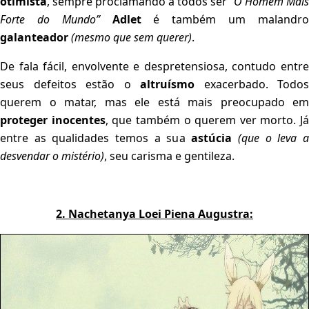
otimista
, sempre proclamando a todos ser
“O Homem Mais
Forte do Mundo”
Adlet
é também um malandr
galanteador
(mesmo que sem querer)
.
De fala fácil, envolvente e despretensiosa, contudo entre
seus defeitos estão o
altruísmo
exacerbado. Todos
querem o matar, mas ele está mais preocupado em
proteger inocentes
, que também o querem ver morto. Já
entre as qualidades temos a sua
astúcia
(que o leva 
desvendar o mistério)
, seu carisma e gentileza.
2. Nachetanya Loei Piena Augustra: