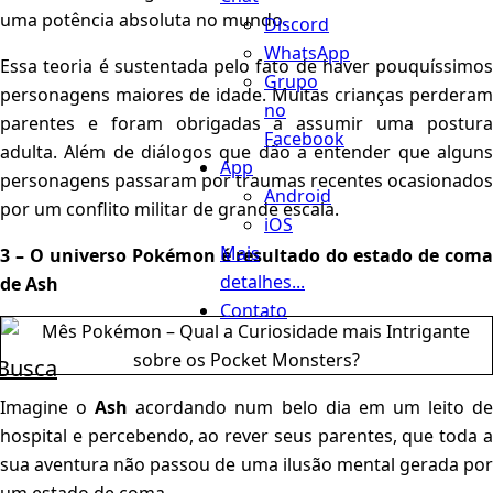
uma potência absoluta no mundo.
Discord
WhatsApp
Essa teoria é sustentada pelo fato de haver pouquíssimos
Grupo
personagens maiores de idade. Muitas crianças perderam
no
parentes e foram obrigadas a assumir uma postura
Facebook
adulta. Além de diálogos que dão a entender que alguns
App
personagens passaram por traumas recentes ocasionados
Android
por um conflito militar de grande escala.
iOS
Mais
3 – O universo Pokémon é resultado do estado de coma
detalhes...
de Ash
Contato
Busca
Imagine o
Ash
acordando num belo dia em um leito d
hospital e percebendo, ao rever seus parentes, que toda a
sua aventura não passou de uma ilusão mental gerada por