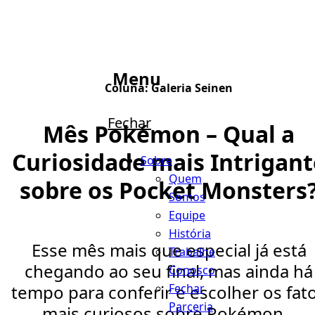
Menu
Coluna:
Galeria Seinen
Fechar
Mês Pokémon – Qual a
Curiosidade mais Intrigant
Sobre
Quem
sobre os Pocket Monsters
Somos
Equipe
História
Esse mês mais que especial já está
Trabalhe
chegando ao seu final, mas ainda há
Conosco
Fechar
tempo para conferir e escolher os fat
Parceria
mais curiosos sobre Pokémon...