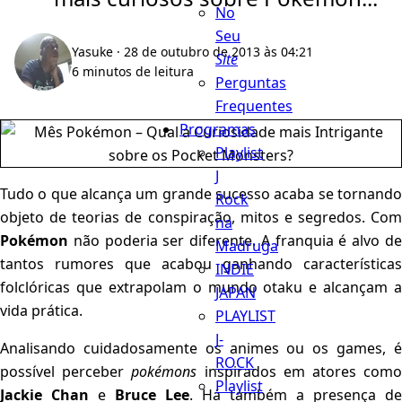
No
Seu
Yasuke
· 28 de outubro de 2013 às 04:21
Site
6 minutos de leitura
Perguntas
Frequentes
Programas
Playlist
J
Tudo o que alcança um grande sucesso acaba se tornando
Rock
objeto de teorias de conspiração, mitos e segredos. Com
na
Pokémon
não poderia ser diferente. A franquia é alvo de
Madruga
tantos rumores que acabou ganhando características
INDIE
folclóricas que extrapolam o mundo otaku e alcançam a
JAPAN
vida prática.
PLAYLIST
J-
Analisando cuidadosamente os animes ou os games, é
ROCK
possível perceber
pokémons
inspirados em atores com
Playlist
Jackie Chan
e
Bruce Lee
. Há também a presença de