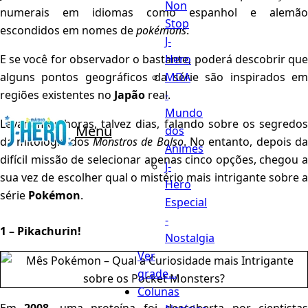
Non
numerais em idiomas como espanhol e alemão
Stop
escondidos em nomes de
pokémons
.
J-
Hero
E se você for observador o bastante, poderá descobrir que
MDA
alguns pontos geográficos da série são inspirados em
-
regiões existentes no
Japão
real.
Mundo
Levaríamos horas, talvez dias, falando sobre os segredos
Menu
dos
da mitologia dos
Monstros de Bolso
. No entanto, depois d
Animes
difícil missão de selecionar apenas cinco opções, chegou a
J-
sua vez de escolher qual o mistério mais intrigante sobre a
Hero
série
Pokémon
.
Especial
-
1 – Pikachurin!
Nostalgia
Ver
grade...
Colunas