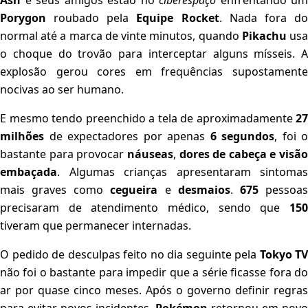
Ash
e seus amigos estão no
ciberespaço
enfrentando um
Porygon
roubado pela
Equipe Rocket
. Nada fora d
normal até a marca de vinte minutos, quando
Pikachu
us
o choque do trovão para interceptar alguns mísseis. A
explosão gerou cores em frequências supostamente
nocivas ao ser humano.
E mesmo tendo preenchido a tela de aproximadamente
27
milhões
de expectadores por apenas
6 segundos
, foi o
bastante para provocar
náuseas
,
dores de cabeça e visão
embaçada
. Algumas crianças apresentaram sintomas
mais graves como
cegueira
e
desmaios
.
675
pessoa
precisaram de atendimento médico, sendo que
150
tiveram que permanecer internadas.
O pedido de desculpas feito no dia seguinte pela
Tokyo TV
não foi o bastante para impedir que a série ficasse fora do
ar por quase cinco meses. Após o governo definir regras