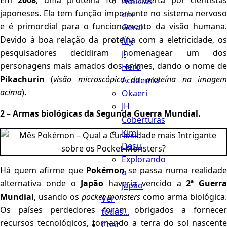
Em
2008
, uma proteína foi descoberta por cientista
Notícias
japoneses. Ela tem função importante no sistema nervoso
em
e é primordial para o funcionamento da visão humana.
Geral
Devido à boa relação da proteína com a eletricidade, os
My
pesquisadores decidiram homenagear um dos
J-
personagens mais amados dos animes, dando o nome de
Hero
Pikachurin
(
visão microscópica da proteína na image
Academia
acima
).
Okaeri
JH
2 – Armas biológicas da Segunda Guerra Mundial.
Coberturas
Kimi
Desu
Explorando
Há quem afirme que
Pokémon
se passa numa realidade
o
alternativa onde o
Japão
haveria vencido a
2ª Guerra
Japão
Mundial
, usando os
pocket monsters
como arma biológica.
Ver
Os países perdedores foram obrigados a fornecer
todas...
recursos tecnológicos, tornando a terra do sol nascente
Chat