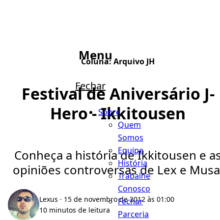
Menu
Coluna:
Arquivo JH
Fechar
Festival de Aniversário J-
Hero - Ikkitousen
Sobre
Quem
Somos
Equipe
Conheça a história de Ikkitousen e a
História
opiniões controversas de Lex e Musa
Trabalhe
Conosco
Lexus
· 15 de novembro de 2012 às 01:00
Fechar
10 minutos de leitura
Parceria