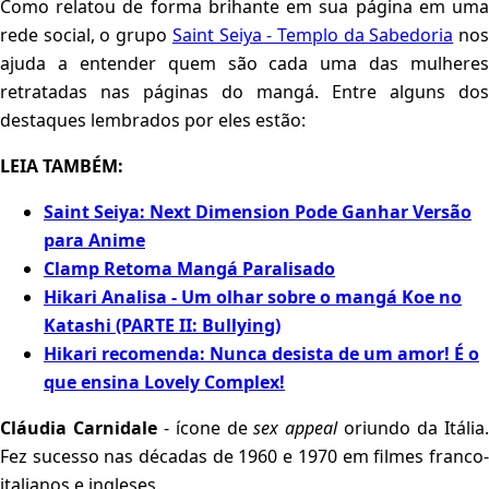
Como relatou de forma brihante em sua página em uma
rede social, o grupo
Saint Seiya - Templo da Sabedoria
no
ajuda a entender quem são cada uma das mulheres
retratadas nas páginas do mangá. Entre alguns dos
destaques lembrados por eles estão:
LEIA TAMBÉM:
Saint Seiya: Next Dimension Pode Ganhar Versão
para Anime
Clamp Retoma Mangá Paralisado
Hikari Analisa - Um olhar sobre o mangá Koe no
Katashi (PARTE II: Bullying)
Hikari recomenda: Nunca desista de um amor! É o
que ensina Lovely Complex!
Cláudia Carnidale
- ícone de
sex appeal
oriundo da Itália
Fez sucesso nas décadas de 1960 e 1970 em filmes franco-
italianos e ingleses.