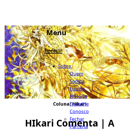
Menu
Fechar
Sobre
Quem
Somos
Equipe
História
Trabalhe
Coluna:
Hikari
Conosco
Fechar
HIkari Comenta | A
Parceria