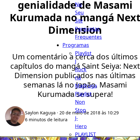
genialidade de Masami
No
Seu
Kurumada no mangá Nex
Site
Dimension
Perguntas
Frequentes
Programas
Playlist
Um comentário a cerca dos últimos
J
capítulos do mangá Saint Seiya: Next
Rock
Dimension publicados nas últimas
na
semanas lá no Japão. Masami
Madruga
Kurumada se supera!
Playlist
Non
Stop
Saylon Kaguya
· 20 de maio de 2018 às 10:29
J-
6 minutos de leitura
Hero
PLAYLIST