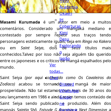
Hero
Academia
Okaeri
JH
Masami Kurumada
é um autor em meio a muitos
Coberturas
comentários. Considerado um mangaká mediano e
Kimi
contestado por sempre repetir seus traços tendo
Desu
personagens esteticamente iguais, seja em
Ringo no Kaker
Explorando
ou em
Saint Seiya
, dois de seus títulos mais
o
conhecidos.Talvez por isso não seja alguém tão querido
Japão
entre os japoneses e os críticos de mangá espalhados pelo
Ver
mundo.
todas...
Saint Seiya
(por aqui conhecido como Os Cavaleiros do
Chat
Zodíaco)
acabou se tornando seu mangá de maior
Discord
prosperidade. Não tal estamos com mais de 30 anos do
WhatsApp
seu lançamento em 1986 e ainda assim temos conteúdo de
Grupo
Saint Seiya sendo publicado e produzido. Além dos
no
mangás
Saintia Shô, Episode G Assassin
e
Next Dimension
Facebook