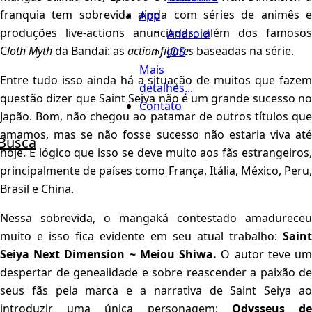
franquia tem sobrevida ainda com séries de animês e
App
produções live-actions anunciadas, além dos famosos
Android
C
loth Myth
da Bandai: as
action figures
baseadas na série.
iOS
Mais
Entre tudo isso ainda há a situação de muitos que fazem
detalhes...
questão dizer que Saint Seiya não é um grande sucesso no
Contato
Japão. Bom, não chegou ao patamar de outros títulos que
amamos, mas se não fosse sucesso não estaria viva até
Busca
hoje. É lógico que isso se deve muito aos fãs estrangeiros,
principalmente de países como França, Itália, México, Peru,
Brasil e China.
Nessa sobrevida, o mangaká contestado amadureceu
muito e isso fica evidente em seu atual trabalho:
Saint
Seiya Next Dimension ~ Meiou Shiwa.
O autor teve u
despertar de genealidade e sobre reascender a paixão de
seus fãs pela marca e a narrativa de Saint Seiya ao
introduzir uma única personagem:
Odysseus d