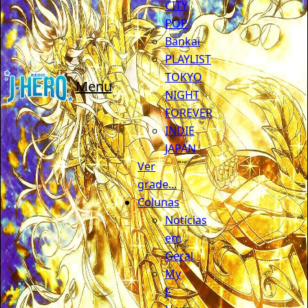
CITY
POP
Bankai
PLAYLIST
TOKYO
Menu
NIGHT
FOREVER
INDIE
JAPAN
Ver
grade...
Colunas
Notícias
em
Geral
My
J-